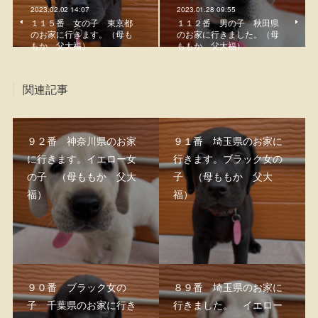
2023.02.02 14:07
2023.01.28 09:55
１１５番 女の子 東京都
１１２番 男の子 秋田県
のお家に行きます。（母も
のお家に行きました。（母
もか 父大福）
ももか 父大福）
関連記事
９２番 神奈川県のお家
９１番 埼玉県のお家に
に行きます。イエロー女
行きます。ブラック女の
の子 （母ももか 父大
子 （母ももか 父大
福）
福）
９０番 ブラック女の
８９番 埼玉県のお家に
子 千葉県のお家に行き
行きました。 イエロー