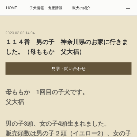
HOME
子犬情報・出産情報
親犬の紹介
見学申し込み・お問合せ
生命保障とサービス
2023.02.02 14:04
遺伝疾患への取り組み
Instagram
アクセス
１１４番 男の子 神奈川県のお家に行きま
した。（母ももか 父大福）
プレジール親睦会
特定商取引に基づく表記
個人情報の取扱について
見学・問い合わせ
母ももか 1回目の子犬です。
父大福
男の子3頭、女の子4頭生まれました。
販売頭数は男の子２頭（イエロー2）、女の子