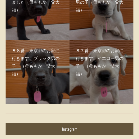
ました（母ももか 父大
男の子（母ももか 父大
福）
福）
８８番 東京都のお家に
８７番 東京都のお家に
行きます。ブラック男の
行きます。イエロー男の
子 （母ももか 父大
子 （母ももか 父大
福）
福）
Instagram