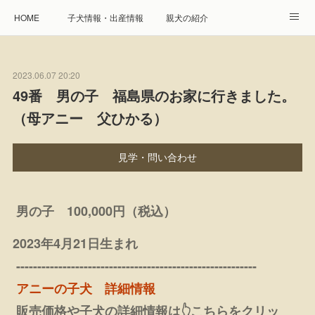
HOME
子犬情報・出産情報
親犬の紹介
見学申し込み・お問合せ
生命保障とサービス
2023.06.07 20:20
遺伝疾患への取り組み
Instagram
アクセス
49番 男の子 福島県のお家に行きました。
（母アニー 父ひかる）
プレジール親睦会
特定商取引に基づく表記
個人情報の取扱について
見学・問い合わせ
男の子 100,000円（税込）
2023年4月21日生まれ
---------------------------------------------------------
アニーの子犬 詳細情報
販売価格や子犬の詳細情報は👆こちらをクリッ