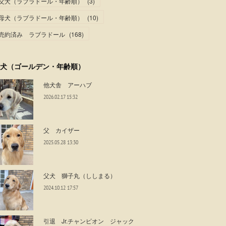
父犬（ラブラドール・年齢順）
(
3
)
母犬（ラブラドール・年齢順）
(
10
)
売約済み ラブラドール
(
168
)
犬（ゴールデン・年齢順）
他犬舎 アーハブ
2026.02.17 15:32
父 カイザー
2025.05.28 13:30
父犬 獅子丸（ししまる）
2024.10.12 17:57
引退 Jr.チャンピオン ジャック