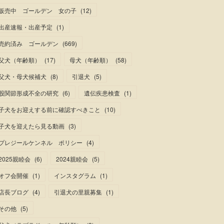
販売中 ゴールデン 女の子
(
12
)
出産速報・出産予定
(
1
)
売約済み ゴールデン
(
669
)
父犬（年齢順）
(
17
)
母犬（年齢順）
(
58
)
父犬・母犬候補犬
(
8
)
引退犬
(
5
)
股関節形成不全の研究
(
6
)
遺伝疾患検査
(
1
)
子犬をお迎えする前に確認すべきこと
(
10
)
子犬を迎えたら見る動画
(
3
)
プレジールケンネル ポリシー
(
4
)
2025親睦会
(
6
)
2024親睦会
(
5
)
オフ会開催
(
1
)
インスタグラム
(
1
)
店長ブログ
(
4
)
引退犬の里親募集
(
1
)
その他
(
5
)