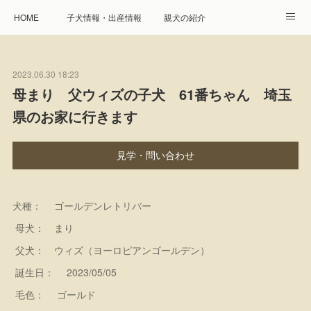
HOME
子犬情報・出産情報
親犬の紹介
見学申し込み・お問合せ
生命保障とサービス
2023.06.30 18:23
遺伝疾患への取り組み
Instagram
アクセス
母まり 父ウィズの子犬 61番ちゃん 埼玉
県のお家に行きます
プレジール親睦会
特定商取引に基づく表記
個人情報の取扱について
見学・問い合わせ
犬種： ゴールデンレトリバー
母犬： まり
父犬： ウィズ（ヨーロピアンゴールデン）
誕生日： 2023/05/05
毛色： ゴールド