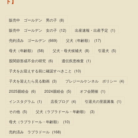
ト】
販売中 ゴールデン 男の子
(
8
)
販売中 ゴールデン 女の子
(
12
)
出産速報・出産予定
(
1
)
売約済み ゴールデン
(
669
)
父犬（年齢順）
(
17
)
母犬（年齢順）
(
58
)
父犬・母犬候補犬
(
8
)
引退犬
(
5
)
股関節形成不全の研究
(
6
)
遺伝疾患検査
(
1
)
子犬をお迎えする前に確認すべきこと
(
10
)
子犬を迎えたら見る動画
(
3
)
プレジールケンネル ポリシー
(
4
)
2025親睦会
(
6
)
2024親睦会
(
5
)
オフ会開催
(
1
)
インスタグラム
(
1
)
店長ブログ
(
4
)
引退犬の里親募集
(
1
)
その他
(
5
)
父犬（ラブラドール・年齢順）
(
3
)
母犬（ラブラドール・年齢順）
(
10
)
売約済み ラブラドール
(
168
)