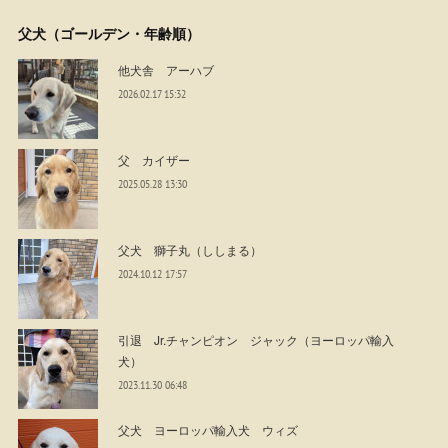
父犬（ゴールデン・年齢順）
他犬舎 アーハブ
2026.02.17 15:32
父 カイザー
2025.05.28 13:30
父犬 獅子丸（ししまる）
2024.10.12 17:57
引退 Jr.チャンピオン ジャック（ヨーロッパ輸入
犬）
2023.11.30 06:48
父犬 ヨーロッパ輸入犬 ウィズ