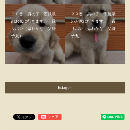
３０番 男の子 茨城県
２９番 男の子 千葉県
のお家に行きます。 緑
のお家に行きます。 青
リボン（母わかな 父獅
リボン（母わかな 父獅
子丸）
子丸）
Instagram