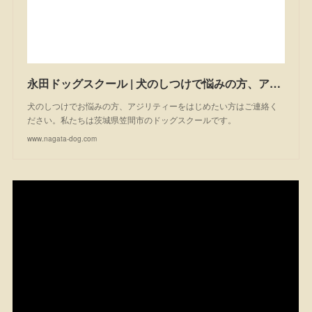
永田ドッグスクール | 犬のしつけで悩みの方、アジリティーを始めたい方は一度ご相談ください。私たちは茨城県笠間市のドッグスクールです。
犬のしつけでお悩みの方、アジリティーをはじめたい方はご連絡く
ださい。私たちは茨城県笠間市のドッグスクールです。
www.nagata-dog.com