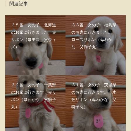
関連記事
３５番 女の子 北海道
３３番 女の子 福島県
のお家に行きました 赤
のお家に行きました。
リボン（母モコ 父ウィ
ローズリボン（母わか
ズ）
な 父獅子丸）
３２番 女の子 千葉県
３１番 女の子 茨城県
のお家に行きます 赤リ
のお家に行きます。 水
ボン（母わかな 父獅子
色リボン（母わかな 父
丸）
獅子丸）