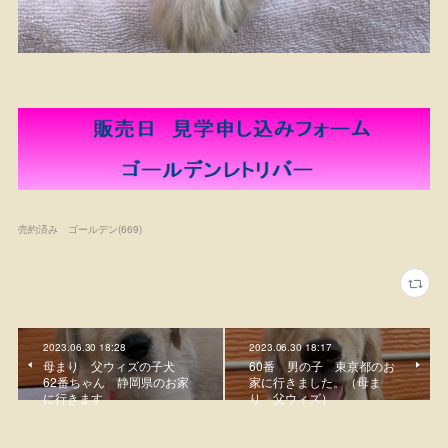
売約済み ゴールデン
(
669
)
2023.06.30 18:28
2023.06.30 18:17
母まり 父ウィズの子犬
60番 男の子 東京都のお
62番ちゃん 静岡県のお家
家に行きました。（母ま
に行きます
り 父ウィズ）