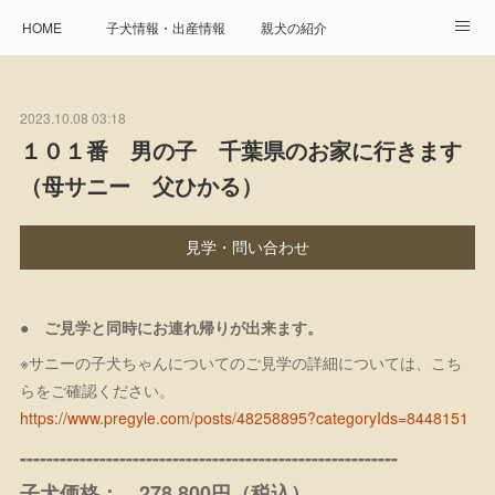
HOME
子犬情報・出産情報
親犬の紹介
見学申し込み・お問合せ
生命保障とサービス
2023.10.08 03:18
遺伝疾患への取り組み
Instagram
アクセス
１０１番 男の子 千葉県のお家に行きます
（母サニー 父ひかる）
プレジール親睦会
特定商取引に基づく表記
個人情報の取扱について
見学・問い合わせ
● ご見学と同時にお連れ帰りが出来ます。
※サニーの子犬ちゃんについてのご見学の詳細については、こち
らをご確認ください。
https://www.pregyle.com/posts/48258895?categoryIds=8448151
---------------------------------------------------------
子犬価格： 278,800円（税込）