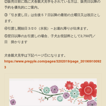
②販売日前に既に犬舎親犬見学をされている方は、販売日以降の
予約を優先的にご案内。
③「引き渡し日」は生後５７日以降の最初の土曜日又は祝日とし
ます。
④引渡し開始日３/2０（水祝）～お連れ帰りが出来ます。
⑤翌日以降のお引渡しの場合、子犬お世話料として2,750円／
日 掛かります
犬舎親犬見学は下記ページ①になります。
https://www.pregyle.com/pages/3202019/page_20190910092
3