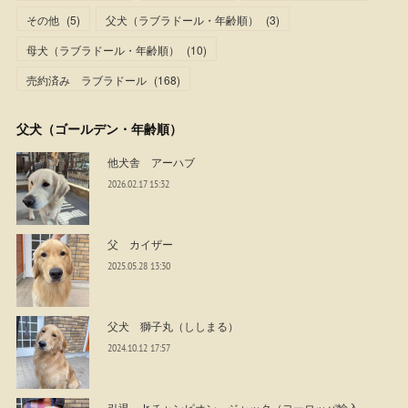
その他
(
5
)
父犬（ラブラドール・年齢順）
(
3
)
母犬（ラブラドール・年齢順）
(
10
)
売約済み ラブラドール
(
168
)
父犬（ゴールデン・年齢順）
他犬舎 アーハブ
2026.02.17 15:32
父 カイザー
2025.05.28 13:30
父犬 獅子丸（ししまる）
2024.10.12 17:57
引退 Jr.チャンピオン ジャック（ヨーロッパ輸入