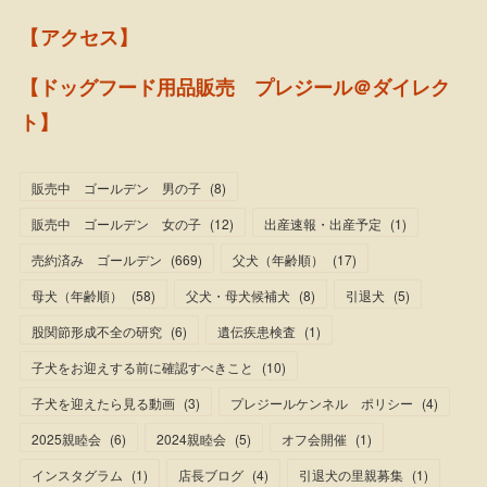
【アクセス】
【ドッグフード用品販売 プレジール＠ダイレク
ト】
販売中 ゴールデン 男の子
(
8
)
販売中 ゴールデン 女の子
(
12
)
出産速報・出産予定
(
1
)
売約済み ゴールデン
(
669
)
父犬（年齢順）
(
17
)
母犬（年齢順）
(
58
)
父犬・母犬候補犬
(
8
)
引退犬
(
5
)
股関節形成不全の研究
(
6
)
遺伝疾患検査
(
1
)
子犬をお迎えする前に確認すべきこと
(
10
)
子犬を迎えたら見る動画
(
3
)
プレジールケンネル ポリシー
(
4
)
2025親睦会
(
6
)
2024親睦会
(
5
)
オフ会開催
(
1
)
インスタグラム
(
1
)
店長ブログ
(
4
)
引退犬の里親募集
(
1
)