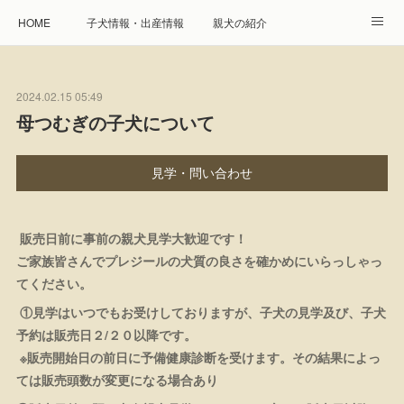
HOME
子犬情報・出産情報
親犬の紹介
見学申し込み・お問合せ
生命保障とサービス
2024.02.15 05:49
遺伝疾患への取り組み
Instagram
アクセス
母つむぎの子犬について
プレジール親睦会
特定商取引に基づく表記
見学・問い合わせ
個人情報の取扱について
販売日前に事前の親犬見学大歓迎です！
ご家族皆さんでプレジールの犬質の良さを確かめにいらっしゃっ
てください。
①見学はいつでもお受けしておりますが、子犬の見学及び、子犬
予約は販売日２/２０以降です。
※販売開始日の前日に予備健康診断を受けます。その結果によっ
ては販売頭数が変更になる場合あり