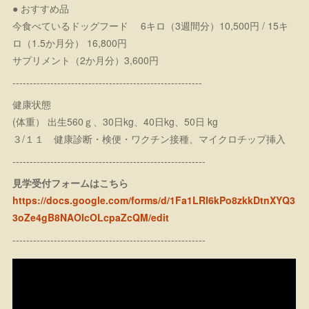
● おすすめ品
今食べているドッグフード 6キロ（3週間分）10,500円 / 15キ
ロ（1.5か月分） 16,800円
サプリメント（2か月分）3,600円
-------------------------------------------------------
健康状態
(体重） 出生560ｇ、30日kg、40日kg、50日 kg
３/１１ 健康診断・検便・ワクチン接種、マイクロチップ挿入
--------------------------------------------------------
見学受付フォームはこちら
https://docs.google.com/forms/d/1Fa1LRl6kPo8zkkDtnXYQ3
3oZe4gB8NAOlcOLcpaZcQM/edit
--------------------------------------------------------