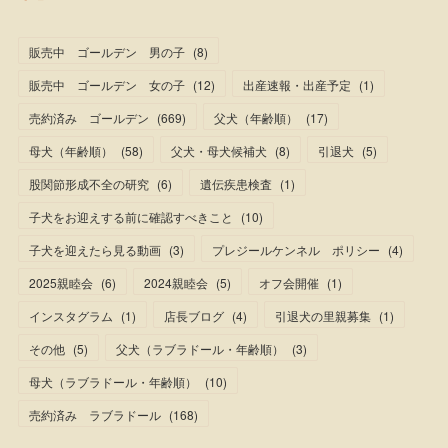
販売中 ゴールデン 男の子
(
8
)
販売中 ゴールデン 女の子
(
12
)
出産速報・出産予定
(
1
)
売約済み ゴールデン
(
669
)
父犬（年齢順）
(
17
)
母犬（年齢順）
(
58
)
父犬・母犬候補犬
(
8
)
引退犬
(
5
)
股関節形成不全の研究
(
6
)
遺伝疾患検査
(
1
)
子犬をお迎えする前に確認すべきこと
(
10
)
子犬を迎えたら見る動画
(
3
)
プレジールケンネル ポリシー
(
4
)
2025親睦会
(
6
)
2024親睦会
(
5
)
オフ会開催
(
1
)
インスタグラム
(
1
)
店長ブログ
(
4
)
引退犬の里親募集
(
1
)
その他
(
5
)
父犬（ラブラドール・年齢順）
(
3
)
母犬（ラブラドール・年齢順）
(
10
)
売約済み ラブラドール
(
168
)