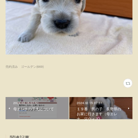
売約済み ゴールデン
(
669
)
2024.02.15 07:51
2024.02.15 07:51
母エレナの子犬について
１９番 男の子 長野県の
お家に行きます（母エレ
ナ 父ウィズ)
関連記事