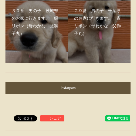
３０番 男の子 茨城県
２９番 男の子 千葉県
のお家に行きます。 緑
のお家に行きます。 青
リボン（母わかな 父獅
リボン（母わかな 父獅
子丸）
子丸）
Instagram