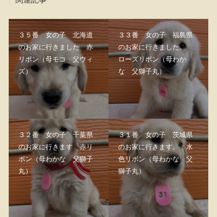
３５番 女の子 北海道
３３番 女の子 福島県
のお家に行きました 赤
のお家に行きました。
リボン（母モコ 父ウィ
ローズリボン（母わか
ズ）
な 父獅子丸）
３２番 女の子 千葉県
３１番 女の子 茨城県
のお家に行きます 赤リ
のお家に行きます。 水
ボン（母わかな 父獅子
色リボン（母わかな 父
丸）
獅子丸）