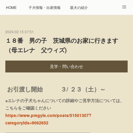
HOME
子犬情報・出産情報
親犬の紹介
見学申し込み・お問合せ
生命保障とサービス
2024.02.15 07:51
遺伝疾患への取り組み
Instagram
アクセス
１８番 男の子 茨城県のお家に行きます
（母エレナ 父ウィズ)
プレジール親睦会
特定商取引に基づく表記
個人情報の取扱について
見学・問い合わせ
お引渡し開始 ３/ ２３（土）～
※エレナの子犬ちゃんについての詳細やご見学方法については、
こちらをご確認ください
https://www.pregyle.com/posts/51501307?
categoryIds=9062652
---------------------------------------------------------