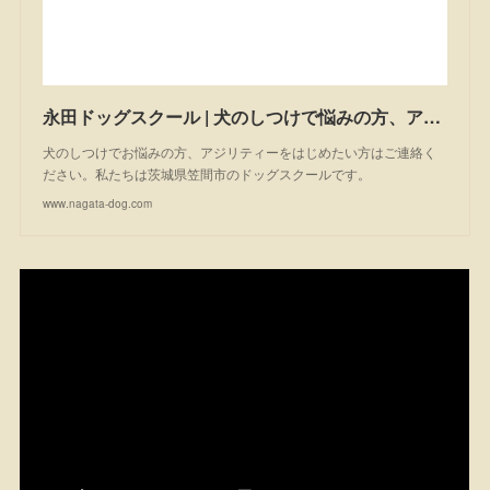
永田ドッグスクール | 犬のしつけで悩みの方、アジリティーを始めたい方は一度ご相談ください。私たちは茨城県笠間市のドッグスクールです。
犬のしつけでお悩みの方、アジリティーをはじめたい方はご連絡く
ださい。私たちは茨城県笠間市のドッグスクールです。
www.nagata-dog.com