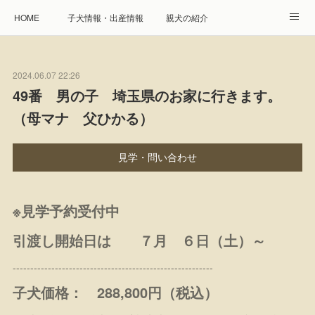
HOME
子犬情報・出産情報
親犬の紹介
見学申し込み・お問合せ
生命保障とサービス
2024.06.07 22:26
遺伝疾患への取り組み
Instagram
アクセス
49番 男の子 埼玉県のお家に行きます。
（母マナ 父ひかる）
プレジール親睦会
特定商取引に基づく表記
個人情報の取扱について
見学・問い合わせ
※見学予約受付中
引渡し開始日は ７月 ６日（土）～
---------------------------------------------------------
子犬価格： 288,800円（税込）