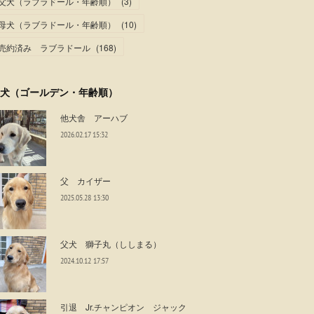
父犬（ラブラドール・年齢順）
(
3
)
母犬（ラブラドール・年齢順）
(
10
)
売約済み ラブラドール
(
168
)
犬（ゴールデン・年齢順）
他犬舎 アーハブ
2026.02.17 15:32
父 カイザー
2025.05.28 13:30
父犬 獅子丸（ししまる）
2024.10.12 17:57
引退 Jr.チャンピオン ジャック