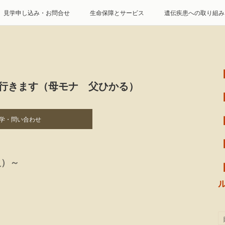
見学申し込み・お問合せ
生命保障とサービス
遺伝疾患への取り組み
特定商取引に基づく表記
個人情報の取扱について
に行きます（母モナ 父ひかる）
学・問い合わせ
火）～