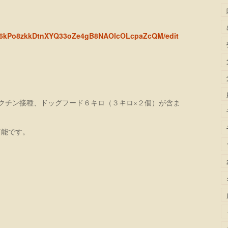
LRl6kPo8zkkDtnXYQ33oZe4gB8NAOlcOLcpaZcQM/edit
）
クチン接種、ドッグフード６キロ（３キロ×２個）が含ま
可能です。