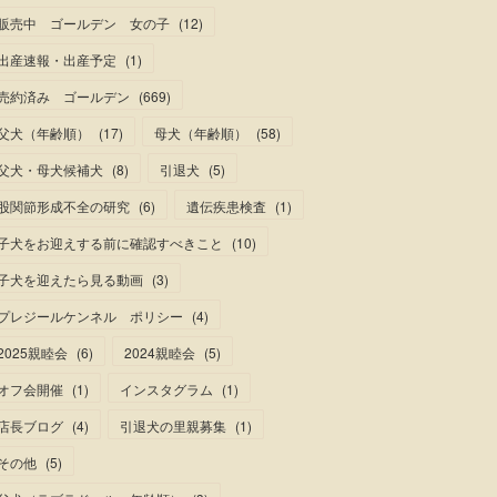
販売中 ゴールデン 女の子
(
12
)
出産速報・出産予定
(
1
)
売約済み ゴールデン
(
669
)
父犬（年齢順）
(
17
)
母犬（年齢順）
(
58
)
父犬・母犬候補犬
(
8
)
引退犬
(
5
)
股関節形成不全の研究
(
6
)
遺伝疾患検査
(
1
)
子犬をお迎えする前に確認すべきこと
(
10
)
子犬を迎えたら見る動画
(
3
)
プレジールケンネル ポリシー
(
4
)
2025親睦会
(
6
)
2024親睦会
(
5
)
オフ会開催
(
1
)
インスタグラム
(
1
)
店長ブログ
(
4
)
引退犬の里親募集
(
1
)
その他
(
5
)