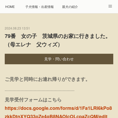
HOME
子犬情報・出産情報
親犬の紹介
見学申し込み・お問合せ
生命保障とサービス
2024.08.23 13:51
遺伝疾患への取り組み
Instagram
アクセス
79番 女の子 茨城県のお家に行きました。
（母エレナ 父ウィズ）
プレジール親睦会
特定商取引に基づく表記
個人情報の取扱について
見学・問い合わせ
ご見学と同時にお連れ帰りができます。
-----------------------------------------------------
見学受付フォームはこちら
https://docs.google.com/forms/d/1Fa1LRl6kPo8
zkkDtnXYQ33oZe4gB8NAOlcOLcpaZcQM/edit