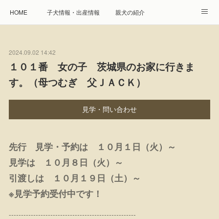
HOME
子犬情報・出産情報
親犬の紹介
見学申し込み・お問合せ
生命保障とサービス
2024.09.02 14:42
遺伝疾患への取り組み
Instagram
アクセス
１０１番 女の子 茨城県のお家に行きま
す。（母つむぎ 父ＪＡＣＫ）
プレジール親睦会
特定商取引に基づく表記
個人情報の取扱について
見学・問い合わせ
先行 見学・予約は １０月１日（火）～
見学は １０月８日（火）～
引渡しは １０月１９日（土）～
※見学予約受付中です！
----------------------------------------------------