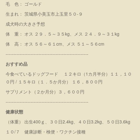
毛 色： ゴールド
生まれ： 茨城県小美玉市上玉里５０-９
成犬時の大きさ予想
体 重： オス ２９．５～３５kg、メス ２４．９～３１kg
体 高： オス ５６～６１cm、メス ５１～５６cm
-----------------------------------------------------
おすすめ品
今食べているドッグフード １２キロ（1カ月半分）１１，１０
０円 / １５キロ（１．５か月分） １６，８００円
サプリメント（２か月分）３，６００円
-----------------------------------------------------
健康状態
（体重） 出生400ｇ、３０日2.4kg、４０日3.2kg、５０日3.6kg
１０/７ 健康診断・検便・ワクチン接種