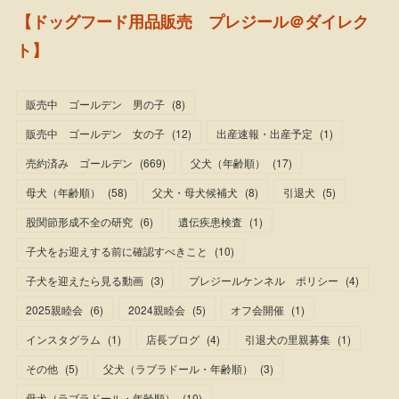
【ドッグフード用品販売 プレジール＠ダイレク
ト】
販売中 ゴールデン 男の子
(
8
)
販売中 ゴールデン 女の子
(
12
)
出産速報・出産予定
(
1
)
売約済み ゴールデン
(
669
)
父犬（年齢順）
(
17
)
母犬（年齢順）
(
58
)
父犬・母犬候補犬
(
8
)
引退犬
(
5
)
股関節形成不全の研究
(
6
)
遺伝疾患検査
(
1
)
子犬をお迎えする前に確認すべきこと
(
10
)
子犬を迎えたら見る動画
(
3
)
プレジールケンネル ポリシー
(
4
)
2025親睦会
(
6
)
2024親睦会
(
5
)
オフ会開催
(
1
)
インスタグラム
(
1
)
店長ブログ
(
4
)
引退犬の里親募集
(
1
)
その他
(
5
)
父犬（ラブラドール・年齢順）
(
3
)
母犬（ラブラドール・年齢順）
(
10
)