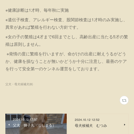
※健康診断は1才時、毎年秋に実施
※遺伝子検査、アレルギー検査、股関節検査は1才時のみ実施し、
異常があれば繁殖を行わない方針です。
※女の子の繁殖は4才まで6回までとし、高齢出産に当たる5才の繁
殖は原則しません。
※発情の度に繁殖を行いますが、命がけの出産に耐えうるがどう
か、健康を損なうことが無いかどうか十分に注意し、最善のケア
を行って安全第一のケンネル運営をしております。
父犬・母犬候補犬
(
8
)
2024.10.12 17:57
2024.10.12 12:52
父犬 獅子丸（ししまる）
母犬候補犬 むつみ