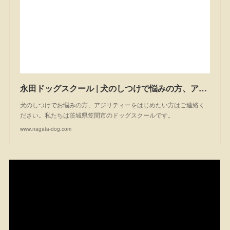
永田ドッグスクール | 犬のしつけで悩みの方、アジリティーを始めたい方は一度ご相談ください。私たちは茨城県笠間市のドッグスクールです。
犬のしつけでお悩みの方、アジリティーをはじめたい方はご連絡く
ださい。私たちは茨城県笠間市のドッグスクールです。
www.nagata-dog.com