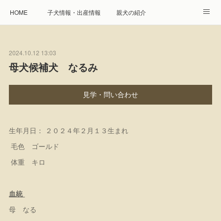
HOME
子犬情報・出産情報
親犬の紹介
見学申し込み・お問合せ
生命保障とサービス
2024.10.12 13:03
遺伝疾患への取り組み
Instagram
アクセス
母犬候補犬 なるみ
プレジール親睦会
特定商取引に基づく表記
見学・問い合わせ
個人情報の取扱について
生年月日： ２０２４年２月１３生まれ
毛色 ゴールド
体重 キロ
血統
母 なる