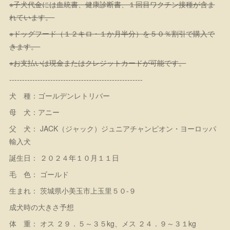
※子犬代金には血統書、健康診断書、１回目ワクチン接種が含ま
れています。
※ドッグフード（１２キロ・１か月半分）を５０％割引で購入で
きます。
※お支払いは現金またはクレジットカードが可能です。
----------------------------------------------------
犬 種：ゴールデンレトリバー
母 犬：アニー
父 犬： JACK（ジャック）ジュニアチャンピオン・ヨーロッパ
輸入犬
誕生日： ２０２４年１０月１１日
毛 色： ゴールド
生まれ： 茨城県小美玉市上玉里５０-９
成犬時の大きさ予想
体 重： オス ２９．５～３５kg、メス ２４．９～３１kg