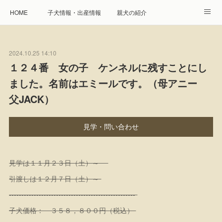
HOME
子犬情報・出産情報
親犬の紹介
見学申し込み・お問合せ
生命保障とサービス
2024.10.25 14:10
遺伝疾患への取り組み
Instagram
アクセス
１２４番 女の子 ケンネルに残すことにし
ました。名前はエミールです。（母アニー
プレジール親睦会
特定商取引に基づく表記
父JACK）
個人情報の取扱について
見学・問い合わせ
見学は１１月２３日（土）～
引渡しは１２月７日（土）～
---------------------------------------------------
子犬価格： ３５８，８００円（税込）