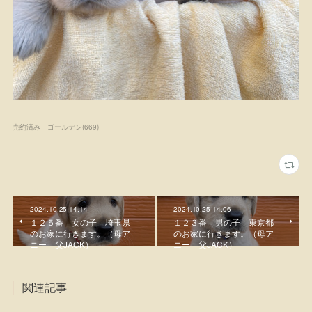
売約済み ゴールデン
(
669
)
2024.10.25 14:14
2024.10.25 14:06
１２５番 女の子 埼玉県
１２３番 男の子 東京都
のお家に行きます。（母ア
のお家に行きます。（母ア
ニー 父JACK）
ニー 父JACK）
関連記事