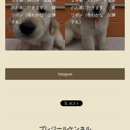
３０番 男の子 茨城県
２９番 男の子 千葉県
のお家に行きます。 緑
のお家に行きます。 青
リボン（母わかな 父獅
リボン（母わかな 父獅
子丸）
子丸）
Instagram
プレジールケンネル