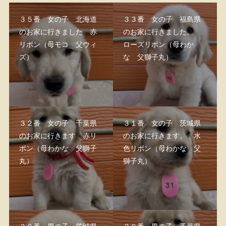
３５番 女の子 北海道
３３番 女の子 福島県
のお家に行きました 赤
のお家に行きました。
リボン（母モコ 父ウィ
ローズリボン（母わか
ズ）
な 父獅子丸）
３２番 女の子 千葉県
３１番 女の子 茨城県
のお家に行きます 赤リ
のお家に行きます。 水
ボン（母わかな 父獅子
色リボン（母わかな 父
丸）
獅子丸）