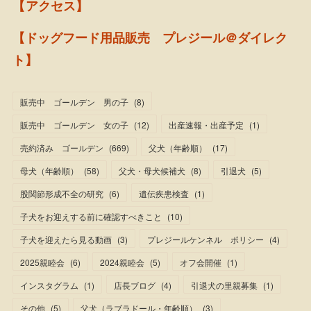
【アクセス】
【ドッグフード用品販売 プレジール＠ダイレク
ト】
販売中 ゴールデン 男の子
(
8
)
販売中 ゴールデン 女の子
(
12
)
出産速報・出産予定
(
1
)
売約済み ゴールデン
(
669
)
父犬（年齢順）
(
17
)
母犬（年齢順）
(
58
)
父犬・母犬候補犬
(
8
)
引退犬
(
5
)
股関節形成不全の研究
(
6
)
遺伝疾患検査
(
1
)
子犬をお迎えする前に確認すべきこと
(
10
)
子犬を迎えたら見る動画
(
3
)
プレジールケンネル ポリシー
(
4
)
2025親睦会
(
6
)
2024親睦会
(
5
)
オフ会開催
(
1
)
インスタグラム
(
1
)
店長ブログ
(
4
)
引退犬の里親募集
(
1
)
その他
(
5
)
父犬（ラブラドール・年齢順）
(
3
)