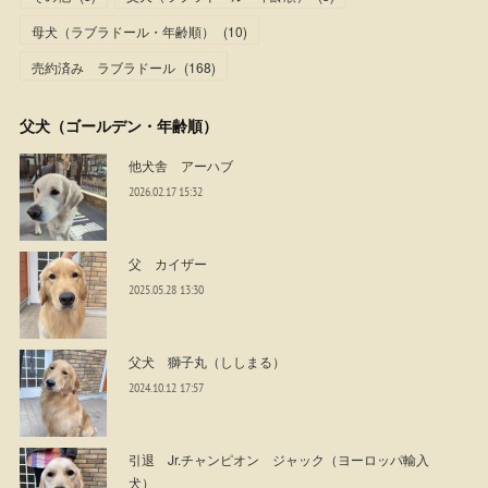
母犬（ラブラドール・年齢順）
(
10
)
売約済み ラブラドール
(
168
)
父犬（ゴールデン・年齢順）
他犬舎 アーハブ
2026.02.17 15:32
父 カイザー
2025.05.28 13:30
父犬 獅子丸（ししまる）
2024.10.12 17:57
引退 Jr.チャンピオン ジャック（ヨーロッパ輸入
犬）