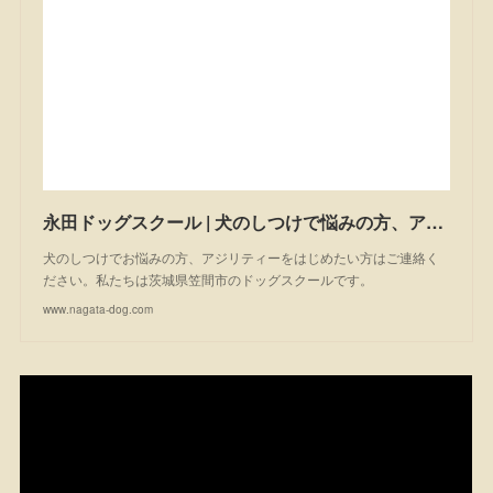
永田ドッグスクール | 犬のしつけで悩みの方、アジリティーを始めたい方は一度ご相談ください。私たちは茨城県笠間市のドッグスクールです。
犬のしつけでお悩みの方、アジリティーをはじめたい方はご連絡く
ださい。私たちは茨城県笠間市のドッグスクールです。
www.nagata-dog.com