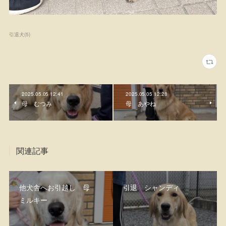
引退犬
(
5
)
2025.05.05 12:41
2025.05.05 12:28
母 むつみ
母 あやね
関連記事
他犬舎へお引越し 母
引退 シャンディ
ミルキー