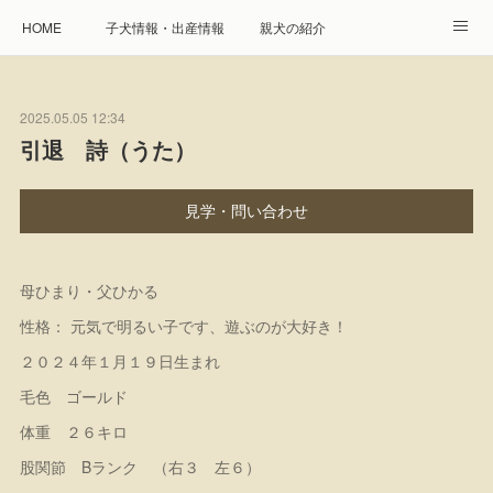
HOME
子犬情報・出産情報
親犬の紹介
見学申し込み・お問合せ
生命保障とサービス
2025.05.05 12:34
遺伝疾患への取り組み
Instagram
アクセス
引退 詩（うた）
プレジール親睦会
特定商取引に基づく表記
見学・問い合わせ
個人情報の取扱について
母ひまり・父ひかる
性格： 元気で明るい子です、遊ぶのが大好き！
２０２４年１月１９日生まれ
毛色 ゴールド
体重 ２６キロ
股関節 Bランク （右３ 左６）