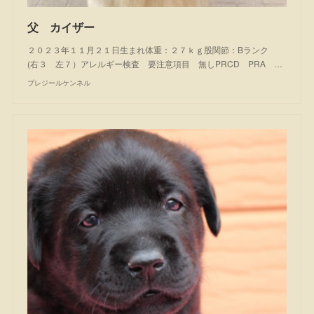
父 カイザー
２０２３年１１月２１日生まれ体重：２７ｋｇ股関節：Bランク
(右３ 左７）アレルギー検査 要注意項目 無しPRCD PRA …
プレジールケンネル