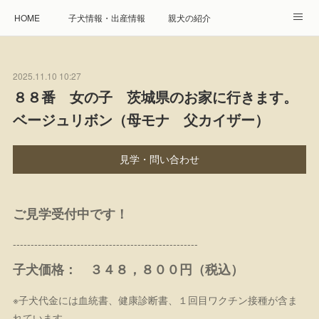
HOME
子犬情報・出産情報
親犬の紹介
見学申し込み・お問合せ
生命保障とサービス
2025.11.10 10:27
遺伝疾患への取り組み
Instagram
アクセス
８８番 女の子 茨城県のお家に行きます。
ベージュリボン（母モナ 父カイザー）
プレジール親睦会
特定商取引に基づく表記
個人情報の取扱について
見学・問い合わせ
ご見学受付中です！
----------------------------------------------------
子犬価格： ３４８，８００円（税込）
※子犬代金には血統書、健康診断書、１回目ワクチン接種が含ま
れています。