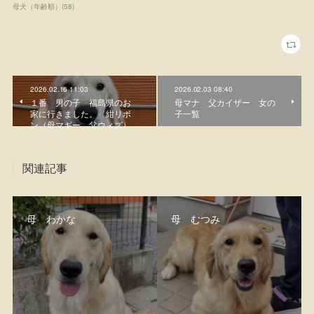
母犬（年齢順）
(
58
)
2026.02.16 11:03
2026.02.03 08:40
１番 男の子 福島県のお
母マナ 父カイザー 女の
家に行きました。 紺リボ
子一覧
ン（母マギー 父ウィズ）
関連記事
母 わかな
母 むつみ