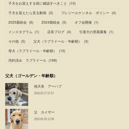
子犬をお迎えする前に確認すべきこと
(
10
)
子犬を迎えたら見る動画
(
3
)
プレジールケンネル ポリシー
(
4
)
2025親睦会
(
6
)
2024親睦会
(
5
)
オフ会開催
(
1
)
インスタグラム
(
1
)
店長ブログ
(
4
)
引退犬の里親募集
(
1
)
その他
(
5
)
父犬（ラブラドール・年齢順）
(
3
)
母犬（ラブラドール・年齢順）
(
10
)
売約済み ラブラドール
(
168
)
父犬（ゴールデン・年齢順）
他犬舎 アーハブ
2026.02.17 15:32
父 カイザー
2025.05.28 13:30