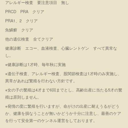
アレルギー検査 要注意項目 無し
PRCD PRA クリア
PRA1、2 クリア
魚鱗癬 クリア
他の遺伝検査 全てクリア
健康診断 エコー、血液検査、心臓レントゲン すべて異常な
し。
※健康診断は1才時、毎年秋に実施
※遺伝子検査、アレルギー検査、股関節検査は1才時のみ実施し、
異常があれば繁殖を行わない方針です。
※女の子の繁殖は4才まで6回までとし、高齢出産に当たる5才の繁
殖は原則しません。
※発情の度に繁殖を行いますが、命がけの出産に耐えうるがどう
か、健康を損なうことが無いかどうか十分に注意し、最善のケア
を行って安全第一のケンネル運営をしております。