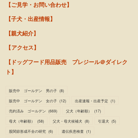
【ご見学・お問い合わせ】
【子犬・出産情報】
【親犬紹介】
【アクセス】
【ドッグフード用品販売 プレジール＠ダイレク
ト】
販売中 ゴールデン 男の子
(
8
)
販売中 ゴールデン 女の子
(
12
)
出産速報・出産予定
(
1
)
売約済み ゴールデン
(
669
)
父犬（年齢順）
(
17
)
母犬（年齢順）
(
58
)
父犬・母犬候補犬
(
8
)
引退犬
(
5
)
股関節形成不全の研究
(
6
)
遺伝疾患検査
(
1
)