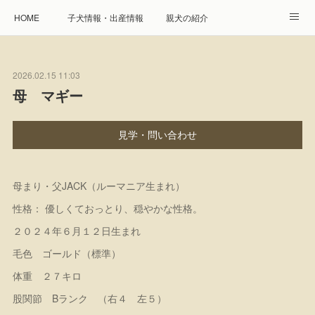
HOME
子犬情報・出産情報
親犬の紹介
見学申し込み・お問合せ
生命保障とサービス
2026.02.15 11:03
遺伝疾患への取り組み
Instagram
アクセス
母 マギー
プレジール親睦会
特定商取引に基づく表記
見学・問い合わせ
個人情報の取扱について
母まり・父JACK（ルーマニア生まれ）
性格： 優しくておっとり、穏やかな性格。
２０２４年６月１２日生まれ
毛色 ゴールド（標準）
体重 ２７キロ
股関節 Bランク （右４ 左５）