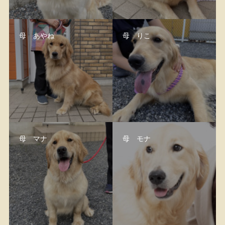
母 あやね
母 りこ
母 マナ
母 モナ