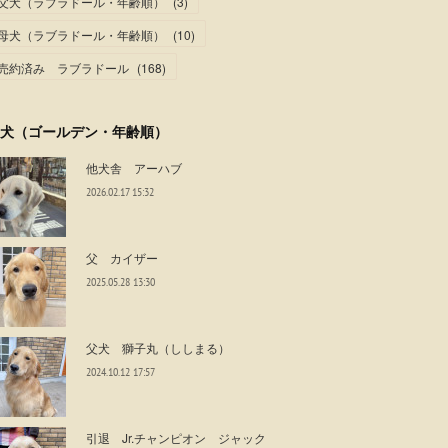
父犬（ラブラドール・年齢順）
(
3
)
母犬（ラブラドール・年齢順）
(
10
)
売約済み ラブラドール
(
168
)
犬（ゴールデン・年齢順）
他犬舎 アーハブ
2026.02.17 15:32
父 カイザー
2025.05.28 13:30
父犬 獅子丸（ししまる）
2024.10.12 17:57
引退 Jr.チャンピオン ジャック