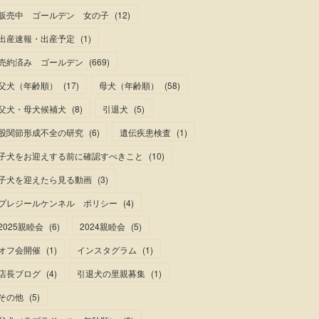
販売中 ゴールデン 女の子
(
12
)
出産速報・出産予定
(
1
)
売約済み ゴールデン
(
669
)
父犬（年齢順）
(
17
)
母犬（年齢順）
(
58
)
父犬・母犬候補犬
(
8
)
引退犬
(
5
)
股関節形成不全の研究
(
6
)
遺伝疾患検査
(
1
)
子犬をお迎えする前に確認すべきこと
(
10
)
子犬を迎えたら見る動画
(
3
)
プレジールケンネル ポリシー
(
4
)
2025親睦会
(
6
)
2024親睦会
(
5
)
オフ会開催
(
1
)
インスタグラム
(
1
)
店長ブログ
(
4
)
引退犬の里親募集
(
1
)
その他
(
5
)