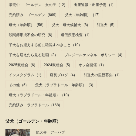
販売中 ゴールデン 女の子
(
12
)
出産速報・出産予定
(
1
)
売約済み ゴールデン
(
669
)
父犬（年齢順）
(
17
)
母犬（年齢順）
(
58
)
父犬・母犬候補犬
(
8
)
引退犬
(
5
)
股関節形成不全の研究
(
6
)
遺伝疾患検査
(
1
)
子犬をお迎えする前に確認すべきこと
(
10
)
子犬を迎えたら見る動画
(
3
)
プレジールケンネル ポリシー
(
4
)
2025親睦会
(
6
)
2024親睦会
(
5
)
オフ会開催
(
1
)
インスタグラム
(
1
)
店長ブログ
(
4
)
引退犬の里親募集
(
1
)
その他
(
5
)
父犬（ラブラドール・年齢順）
(
3
)
母犬（ラブラドール・年齢順）
(
10
)
売約済み ラブラドール
(
168
)
父犬（ゴールデン・年齢順）
他犬舎 アーハブ