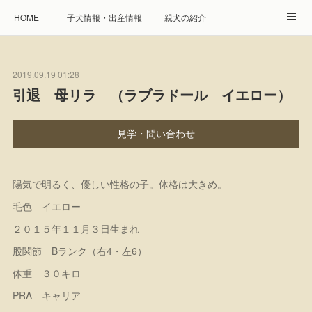
HOME
子犬情報・出産情報
親犬の紹介
見学申し込み・お問合せ
生命保障とサービス
2019.09.19 01:28
遺伝疾患への取り組み
Instagram
アクセス
引退 母リラ （ラブラドール イエロー）
プレジール親睦会
特定商取引に基づく表記
見学・問い合わせ
個人情報の取扱について
陽気で明るく、優しい性格の子。体格は大きめ。
毛色 イエロー
２０１５年１１月３日生まれ
股関節 Bランク（右4・左6）
体重 ３０キロ
PRA キャリア