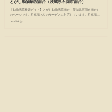
とがし動物病院南台（茨城県石岡市南台）
【動物病院検索ガイド】とがし動物病院南台（茨城県石岡市南台）
のページです。駐車場ありのサービスに対応しています。駐車場…
pet-clinic.jp