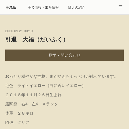
HOME
子犬情報・出産情報
親犬の紹介
見学申し込み・お問合せ
生命保障とサービス
2020.09.21 00:10
遺伝疾患への取り組み
Instagram
アクセス
引退 大福（だいふく）
プレジール親睦会
特定商取引に基づく表記
見学・問い合わせ
個人情報の取扱について
おっとり穏やかな性格。まだやんちゃっぷりが残っています。
毛色 ライトイエロー（白に近いイエロー）
２０１８年１１月２６日生まれ
股関節 右4・左4 Ａランク
体重 ２８キロ
PRA クリア