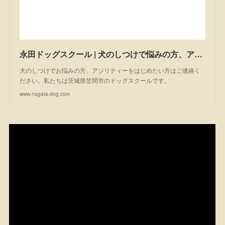
永田ドッグスクール | 犬のしつけで悩みの方、アジリティーを始めたい方は一度ご相談ください。私たちは茨城県笠間市のドッグスクールです。
犬のしつけでお悩みの方、アジリティーをはじめたい方はご連絡く
ださい。私たちは茨城県笠間市のドッグスクールです。
www.nagata-dog.com