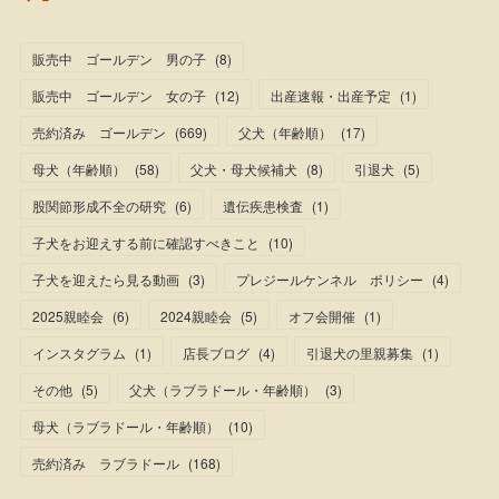
販売中 ゴールデン 男の子
(
8
)
販売中 ゴールデン 女の子
(
12
)
出産速報・出産予定
(
1
)
売約済み ゴールデン
(
669
)
父犬（年齢順）
(
17
)
母犬（年齢順）
(
58
)
父犬・母犬候補犬
(
8
)
引退犬
(
5
)
股関節形成不全の研究
(
6
)
遺伝疾患検査
(
1
)
子犬をお迎えする前に確認すべきこと
(
10
)
子犬を迎えたら見る動画
(
3
)
プレジールケンネル ポリシー
(
4
)
2025親睦会
(
6
)
2024親睦会
(
5
)
オフ会開催
(
1
)
インスタグラム
(
1
)
店長ブログ
(
4
)
引退犬の里親募集
(
1
)
その他
(
5
)
父犬（ラブラドール・年齢順）
(
3
)
母犬（ラブラドール・年齢順）
(
10
)
売約済み ラブラドール
(
168
)