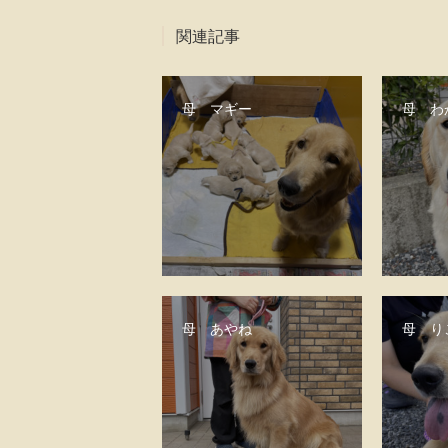
関連記事
母 マギー
母 わ
母 あやね
母 り