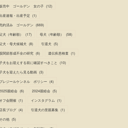
販売中 ゴールデン 女の子
(
12
)
出産速報・出産予定
(
1
)
売約済み ゴールデン
(
669
)
父犬（年齢順）
(
17
)
母犬（年齢順）
(
58
)
父犬・母犬候補犬
(
8
)
引退犬
(
5
)
股関節形成不全の研究
(
6
)
遺伝疾患検査
(
1
)
子犬をお迎えする前に確認すべきこと
(
10
)
子犬を迎えたら見る動画
(
3
)
プレジールケンネル ポリシー
(
4
)
2025親睦会
(
6
)
2024親睦会
(
5
)
オフ会開催
(
1
)
インスタグラム
(
1
)
店長ブログ
(
4
)
引退犬の里親募集
(
1
)
その他
(
5
)