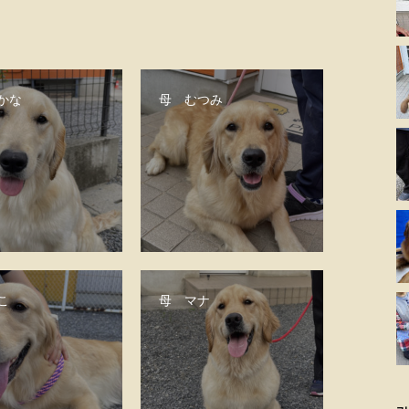
かな
母 むつみ
こ
母 マナ