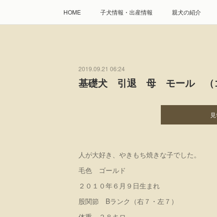
HOME
子犬情報・出産情報
親犬の紹介
2019.09.21 06:24
基礎犬 引退 母 モール （
見
人が大好き、やきもち焼きな子でした。
毛色 ゴールド
２０１０年６月９日生まれ
股関節 Bランク（右７・左７）
体重 ２８キロ