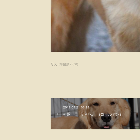
母犬（年齢順）
(
58
)
2019.09.21 06:29
引退 母 かりん （ゴールデン）