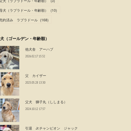
父犬（ラブラドール・年齢順）
(
3
)
母犬（ラブラドール・年齢順）
(
10
)
売約済み ラブラドール
(
168
)
犬（ゴールデン・年齢順）
他犬舎 アーハブ
2026.02.17 15:32
父 カイザー
2025.05.28 13:30
父犬 獅子丸（ししまる）
2024.10.12 17:57
引退 Jr.チャンピオン ジャック