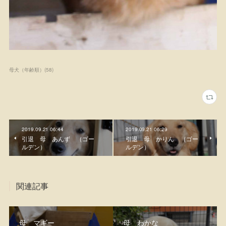
母犬（年齢順）
(
58
)
2019.09.21 06:44
2019.09.21 06:29
引退 母 あんず （ゴー
引退 母 かりん （ゴー
ルデン）
ルデン）
関連記事
母 マギー
母 わかな