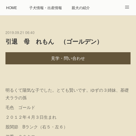
HOME
子犬情報・出産情報
親犬の紹介
見学申し込み・お問合せ
生命保障とサービス
2019.09.21 06:40
遺伝疾患への取り組み
Instagram
アクセス
引退 母 れもん （ゴールデン）
プレジール親睦会
特定商取引に基づく表記
見学・問い合わせ
個人情報の取扱について
明るくて陽気な子でした。とても賢いです。ゆずの３姉妹、基礎
犬ララの孫
毛色 ゴールド
２０１２年４月３日生まれ
股関節 Bランク（右５・左６）