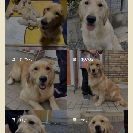
母 むつみ
母 あやね
母 りこ
母 マナ