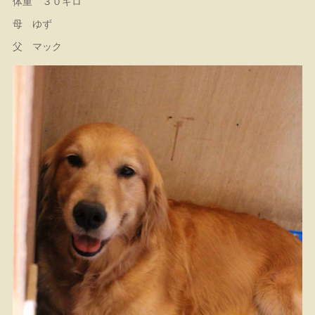
体重 ３０キロ
母 ゆず
父 マック