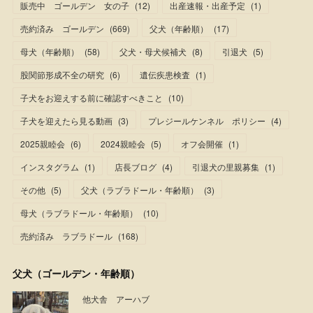
販売中 ゴールデン 女の子
(
12
)
出産速報・出産予定
(
1
)
売約済み ゴールデン
(
669
)
父犬（年齢順）
(
17
)
母犬（年齢順）
(
58
)
父犬・母犬候補犬
(
8
)
引退犬
(
5
)
股関節形成不全の研究
(
6
)
遺伝疾患検査
(
1
)
子犬をお迎えする前に確認すべきこと
(
10
)
子犬を迎えたら見る動画
(
3
)
プレジールケンネル ポリシー
(
4
)
2025親睦会
(
6
)
2024親睦会
(
5
)
オフ会開催
(
1
)
インスタグラム
(
1
)
店長ブログ
(
4
)
引退犬の里親募集
(
1
)
その他
(
5
)
父犬（ラブラドール・年齢順）
(
3
)
母犬（ラブラドール・年齢順）
(
10
)
売約済み ラブラドール
(
168
)
父犬（ゴールデン・年齢順）
他犬舎 アーハブ