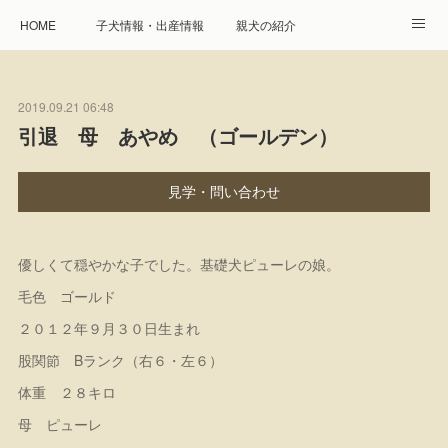
HOME
子犬情報・出産情報
親犬の紹介
見学申し込み・お問合せ
生命保障とサービス
2019.09.21 06:48
遺伝疾患への取り組み
Instagram
アクセス
引退 母 あやめ （ゴールデン）
プレジール親睦会
特定商取引に基づく表記
見学・問い合わせ
個人情報の取扱について
優しくて穏やかな子でした。基礎犬ピューレの娘。
毛色 ゴールド
２０１２年９月３０日生まれ
股関節 Bランク（右６・左６）
体重 ２８キロ
母 ピューレ