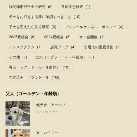
股関節形成不全の研究
(
6
)
遺伝疾患検査
(
1
)
子犬をお迎えする前に確認すべきこと
(
10
)
子犬を迎えたら見る動画
(
3
)
プレジールケンネル ポリシー
(
4
)
2025親睦会
(
6
)
2024親睦会
(
5
)
オフ会開催
(
1
)
インスタグラム
(
1
)
店長ブログ
(
4
)
引退犬の里親募集
(
1
)
その他
(
5
)
父犬（ラブラドール・年齢順）
(
3
)
母犬（ラブラドール・年齢順）
(
10
)
売約済み ラブラドール
(
168
)
父犬（ゴールデン・年齢順）
他犬舎 アーハブ
2026.02.17 15:32
父 カイザー