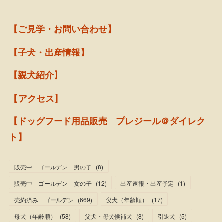
【ご見学・お問い合わせ】
【子犬・出産情報】
【親犬紹介】
【アクセス】
【ドッグフード用品販売 プレジール＠ダイレク
ト】
販売中 ゴールデン 男の子
(
8
)
販売中 ゴールデン 女の子
(
12
)
出産速報・出産予定
(
1
)
売約済み ゴールデン
(
669
)
父犬（年齢順）
(
17
)
母犬（年齢順）
(
58
)
父犬・母犬候補犬
(
8
)
引退犬
(
5
)