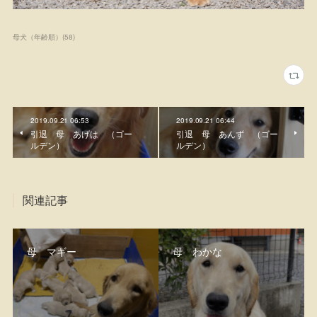
母犬（年齢順）
(
58
)
2019.09.21 06:53
2019.09.21 06:44
引退 母 あげは （ゴー
引退 母 あんず （ゴー
ルデン）
ルデン）
関連記事
母 マギー
母 わかな