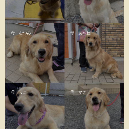
母 むつみ
母 あやね
母 りこ
母 マナ