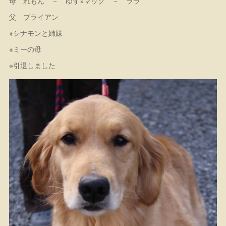
母 れもん － ゆず×マック － ララ
父 ブライアン
※シナモンと姉妹
※ミーの母
※引退しました