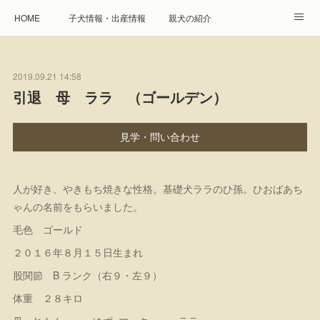
HOME
子犬情報・出産情報
親犬の紹介
見学申し込み・お問合せ
生命保障とサービス
2019.09.21 14:58
遺伝疾患への取り組み
Instagram
アクセス
引退 母 ララ （ゴールデン）
プレジール親睦会
特定商取引に基づく表記
見学・問い合わせ
個人情報の取扱について
人が好き、やきもち焼きな性格。基礎犬ララのひ孫。ひおばあち
ゃんの名前をもらいました。
毛色 ゴールド
２０１６年８月１５日生まれ
股関節 B ランク（右９・左９）
体重 ２８キロ