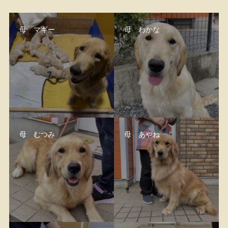
母 マギー
母 わかな
母 むつみ
母 あやね