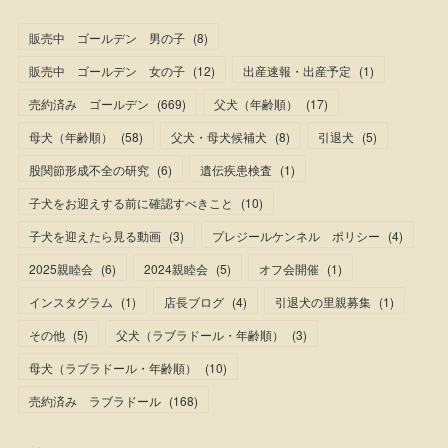
販売中 ゴールデン 男の子
(
8
)
販売中 ゴールデン 女の子
(
12
)
出産速報・出産予定
(
1
)
売約済み ゴールデン
(
669
)
父犬（年齢順）
(
17
)
母犬（年齢順）
(
58
)
父犬・母犬候補犬
(
8
)
引退犬
(
5
)
股関節形成不全の研究
(
6
)
遺伝疾患検査
(
1
)
子犬をお迎えする前に確認すべきこと
(
10
)
子犬を迎えたら見る動画
(
3
)
プレジールケンネル ポリシー
(
4
)
2025親睦会
(
6
)
2024親睦会
(
5
)
オフ会開催
(
1
)
インスタグラム
(
1
)
店長ブログ
(
4
)
引退犬の里親募集
(
1
)
その他
(
5
)
父犬（ラブラドール・年齢順）
(
3
)
母犬（ラブラドール・年齢順）
(
10
)
売約済み ラブラドール
(
168
)