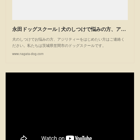
永田ドッグスクール | 犬のしつけで悩みの方、アジリティーを始めたい方は一度ご相談ください。私たちは茨城県笠間市のドッグスクールです。
犬のしつけでお悩みの方、アジリティーをはじめたい方はご連絡く
ださい。私たちは茨城県笠間市のドッグスクールです。
www.nagata-dog.com