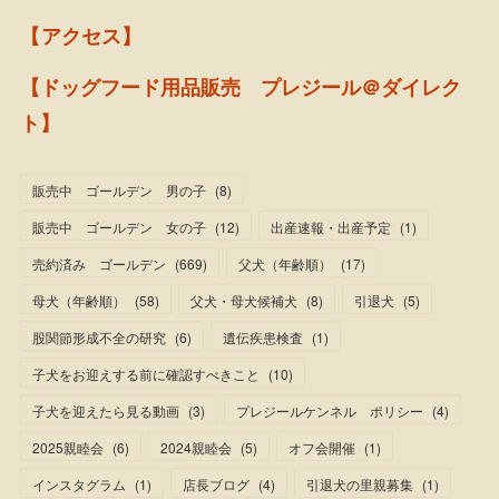
【アクセス】
【ドッグフード用品販売 プレジール＠ダイレク
ト】
販売中 ゴールデン 男の子
(
8
)
販売中 ゴールデン 女の子
(
12
)
出産速報・出産予定
(
1
)
売約済み ゴールデン
(
669
)
父犬（年齢順）
(
17
)
母犬（年齢順）
(
58
)
父犬・母犬候補犬
(
8
)
引退犬
(
5
)
股関節形成不全の研究
(
6
)
遺伝疾患検査
(
1
)
子犬をお迎えする前に確認すべきこと
(
10
)
子犬を迎えたら見る動画
(
3
)
プレジールケンネル ポリシー
(
4
)
2025親睦会
(
6
)
2024親睦会
(
5
)
オフ会開催
(
1
)
インスタグラム
(
1
)
店長ブログ
(
4
)
引退犬の里親募集
(
1
)