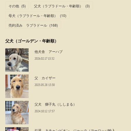
その他
(
5
)
父犬（ラブラドール・年齢順）
(
3
)
母犬（ラブラドール・年齢順）
(
10
)
売約済み ラブラドール
(
168
)
父犬（ゴールデン・年齢順）
他犬舎 アーハブ
2026.02.17 15:32
父 カイザー
2025.05.28 13:30
父犬 獅子丸（ししまる）
2024.10.12 17:57
引退 Jr.チャンピオン ジャック（ヨーロッパ輸入