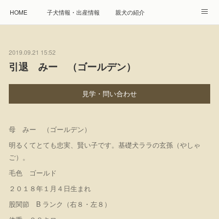
HOME
子犬情報・出産情報
親犬の紹介
見学申し込み・お問合せ
生命保障とサービス
2019.09.21 15:52
遺伝疾患への取り組み
Instagram
アクセス
引退 みー （ゴールデン）
プレジール親睦会
特定商取引に基づく表記
見学・問い合わせ
個人情報の取扱について
母 みー （ゴールデン）
明るくてとても忠実、賢い子です。基礎犬ララの玄孫（やしゃ
ご）。
毛色 ゴールド
２０１８年１月４日生まれ
股関節 B ランク（右８・左８）