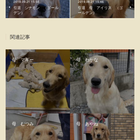
2019.09.21 15:55
2019.09.21 15:46
引退 シナモン （ゴール
引退 母 アイリス （ゴ
デン）
ールデン）
関連記事
母 マギー
母 わかな
母 むつみ
母 あやね