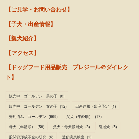
【ご見学・お問い合わせ】
【子犬・出産情報】
【親犬紹介】
【アクセス】
【ドッグフード用品販売 プレジール＠ダイレク
ト】
販売中 ゴールデン 男の子
(
8
)
販売中 ゴールデン 女の子
(
12
)
出産速報・出産予定
(
1
)
売約済み ゴールデン
(
669
)
父犬（年齢順）
(
17
)
母犬（年齢順）
(
58
)
父犬・母犬候補犬
(
8
)
引退犬
(
5
)
股関節形成不全の研究
(
6
)
遺伝疾患検査
(
1
)