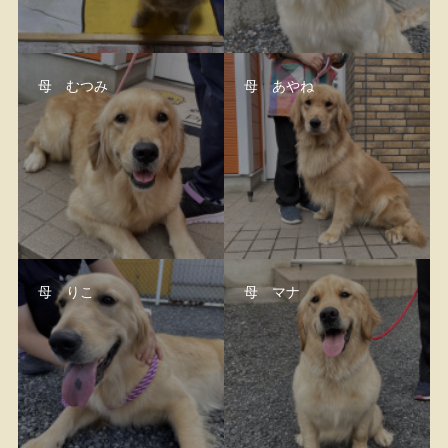
母 むつみ
母 あやね
母 りこ
母 マナ