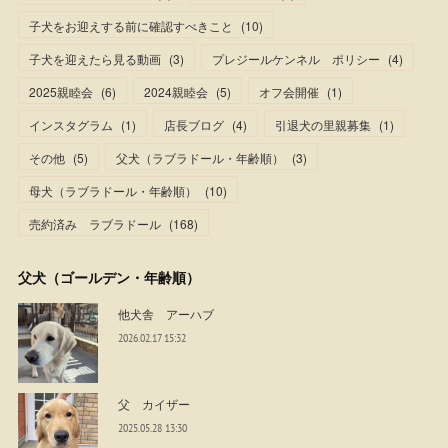
子犬をお迎えする前に確認すべきこと
(
10
)
子犬を迎えたら見る動画
(
3
)
プレジールケンネル ポリシー
(
4
)
2025親睦会
(
6
)
2024親睦会
(
5
)
オフ会開催
(
1
)
インスタグラム
(
1
)
店長ブログ
(
4
)
引退犬の里親募集
(
1
)
その他
(
5
)
父犬（ラブラドール・年齢順）
(
3
)
母犬（ラブラドール・年齢順）
(
10
)
売約済み ラブラドール
(
168
)
父犬（ゴールデン・年齢順）
他犬舎 アーハブ
2026.02.17 15:32
父 カイザー
2025.05.28 13:30