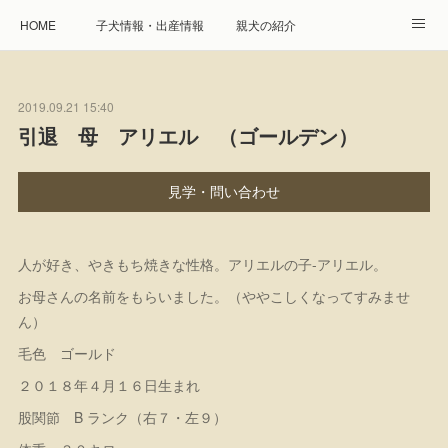
HOME
子犬情報・出産情報
親犬の紹介
見学申し込み・お問合せ
生命保障とサービス
2019.09.21 15:40
遺伝疾患への取り組み
Instagram
アクセス
引退 母 アリエル （ゴールデン）
プレジール親睦会
特定商取引に基づく表記
見学・問い合わせ
個人情報の取扱について
人が好き、やきもち焼きな性格。アリエルの子-アリエル。
お母さんの名前をもらいました。（ややこしくなってすみませ
ん）
毛色 ゴールド
２０１８年４月１６日生まれ
股関節 B ランク（右７・左９）