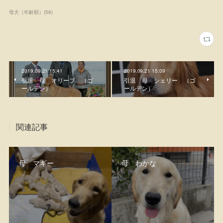
母犬（年齢順）
(
58
)
2019.09.21 15:41
2019.09.21 15:09
引退 母 オリーブ （ゴ
引退 母 シェリー （ゴ
ールデン）
ールデン）
関連記事
母 マギー
母 わかな