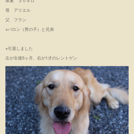
体重 ３０キロ
母 アリエル
父 フラン
※バロン（男の子）と兄弟
※引退しました
左が生後5ヶ月、右が1才のレントゲン