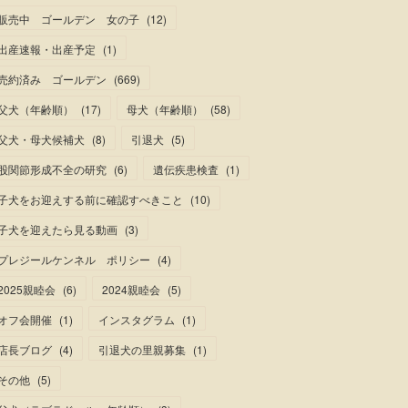
販売中 ゴールデン 女の子
(
12
)
出産速報・出産予定
(
1
)
売約済み ゴールデン
(
669
)
父犬（年齢順）
(
17
)
母犬（年齢順）
(
58
)
父犬・母犬候補犬
(
8
)
引退犬
(
5
)
股関節形成不全の研究
(
6
)
遺伝疾患検査
(
1
)
子犬をお迎えする前に確認すべきこと
(
10
)
子犬を迎えたら見る動画
(
3
)
プレジールケンネル ポリシー
(
4
)
2025親睦会
(
6
)
2024親睦会
(
5
)
オフ会開催
(
1
)
インスタグラム
(
1
)
店長ブログ
(
4
)
引退犬の里親募集
(
1
)
その他
(
5
)