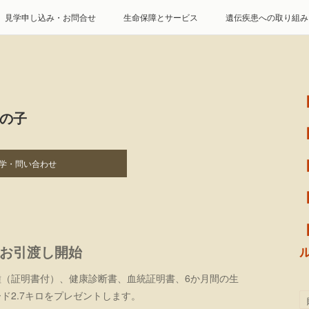
見学申し込み・お問合せ
生命保障とサービス
遺伝疾患への取り組み
特定商取引に基づく表記
個人情報の取扱について
ーの子
学・問い合わせ
・お引渡し開始
種（証明書付）、健康診断書、血統証明書、6か月間の生
ド2.7キロをプレゼントします。