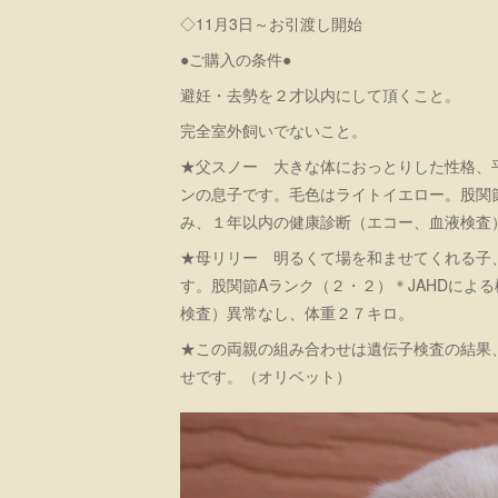
◇11月3日～お引渡し開始
●ご購入の条件●
避妊・去勢を２才以内にして頂くこと。
完全室外飼いでないこと。
★父スノー 大きな体におっとりした性格、
ンの息子です。毛色はライトイエロー。股関節
み、１年以内の健康診断（エコー、血液検査
★母リリー 明るくて場を和ませてくれる子
す。股関節Aランク（２・２）＊JAHDによ
検査）異常なし、体重２７キロ。
★この両親の組み合わせは遺伝子検査の結果
せです。（オリベット）