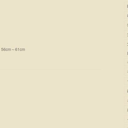
6cm～61cm
）