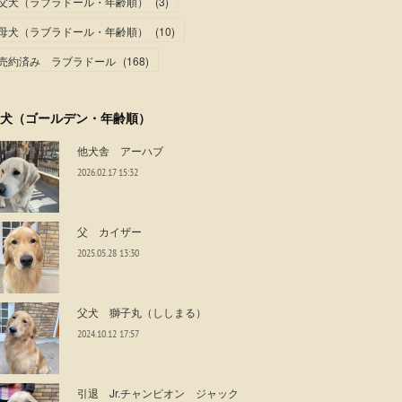
父犬（ラブラドール・年齢順）
(
3
)
母犬（ラブラドール・年齢順）
(
10
)
売約済み ラブラドール
(
168
)
犬（ゴールデン・年齢順）
他犬舎 アーハブ
2026.02.17 15:32
父 カイザー
2025.05.28 13:30
父犬 獅子丸（ししまる）
2024.10.12 17:57
引退 Jr.チャンピオン ジャック