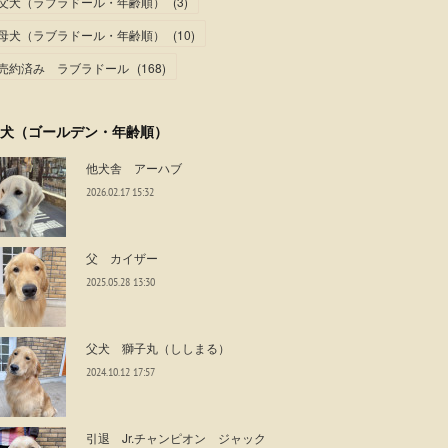
父犬（ラブラドール・年齢順）
(
3
)
母犬（ラブラドール・年齢順）
(
10
)
売約済み ラブラドール
(
168
)
犬（ゴールデン・年齢順）
他犬舎 アーハブ
2026.02.17 15:32
父 カイザー
2025.05.28 13:30
父犬 獅子丸（ししまる）
2024.10.12 17:57
引退 Jr.チャンピオン ジャック