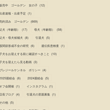
販売中 ゴールデン 女の子
(
12
)
出産速報・出産予定
(
1
)
売約済み ゴールデン
(
669
)
父犬（年齢順）
(
17
)
母犬（年齢順）
(
58
)
父犬・母犬候補犬
(
8
)
引退犬
(
5
)
股関節形成不全の研究
(
6
)
遺伝疾患検査
(
1
)
子犬をお迎えする前に確認すべきこと
(
10
)
子犬を迎えたら見る動画
(
3
)
プレジールケンネル ポリシー
(
4
)
2025親睦会
(
6
)
2024親睦会
(
5
)
オフ会開催
(
1
)
インスタグラム
(
1
)
店長ブログ
(
4
)
引退犬の里親募集
(
1
)
その他
(
5
)