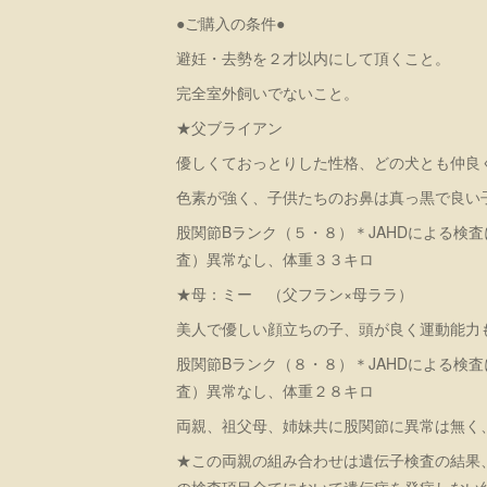
●ご購入の条件●
避妊・去勢を２才以内にして頂くこと。
完全室外飼いでないこと。
★父ブライアン
優しくておっとりした性格、どの犬とも仲良
色素が強く、子供たちのお鼻は真っ黒で良い
股関節Bランク（５・８）＊JAHDによる検
査）異常なし、体重３３キロ
★母：ミー （父フラン×母ララ）
美人で優しい顔立ちの子、頭が良く運動能力
股関節Bランク（８・８）＊JAHDによる検
査）異常なし、体重２８キロ
両親、祖父母、姉妹共に股関節に異常は無く
★この両親の組み合わせは遺伝子検査の結果