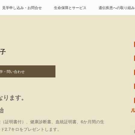
見学申し込み・お問合せ
生命保障とサービス
遺伝疾患への取り組み
特定商取引に基づく表記
個人情報の取扱について
の子
学・問い合わせ
となります。
始
種（証明書付）、健康診断書、血統証明書、6か月間の生
ド2.7キロをプレゼントします。