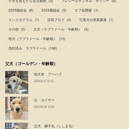
子犬を迎えたら見る動画
(
3
)
プレジールケンネル ポリシー
(
4
)
2025親睦会
(
6
)
2024親睦会
(
5
)
オフ会開催
(
1
)
インスタグラム
(
1
)
店長ブログ
(
4
)
引退犬の里親募集
(
1
)
その他
(
5
)
父犬（ラブラドール・年齢順）
(
3
)
母犬（ラブラドール・年齢順）
(
10
)
売約済み ラブラドール
(
168
)
父犬（ゴールデン・年齢順）
他犬舎 アーハブ
2026.02.17 15:32
父 カイザー
2025.05.28 13:30
父犬 獅子丸（ししまる）