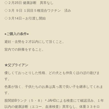
◇２月25日 健康診断 異常なし
◇３月 ９日 １回目５種混合ワクチン 済み
◇３月14日～お引渡し開始
●ご購入の条件●
避妊・去勢を２才以内にして頂くこと。
室内での飼養をすること。
★父ブライアン
優しくておっとりした性格、どの犬とも仲良くほのぼの遊びま
す。
色素が強く、子供たちのお鼻は真っ黒で良い子を継承してくれま
す。
股関節Bランク（５・８）＊JAHDによる検査にて確認済み、１年
以内の健康診断（エコー、血液検査）異常なし、体重３３キロ