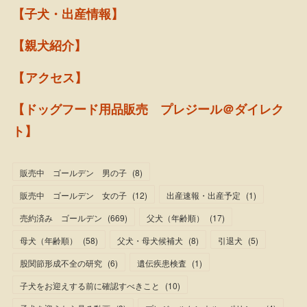
【子犬・出産情報】
【親犬紹介】
【アクセス】
【ドッグフード用品販売 プレジール＠ダイレク
ト】
販売中 ゴールデン 男の子
(
8
)
販売中 ゴールデン 女の子
(
12
)
出産速報・出産予定
(
1
)
売約済み ゴールデン
(
669
)
父犬（年齢順）
(
17
)
母犬（年齢順）
(
58
)
父犬・母犬候補犬
(
8
)
引退犬
(
5
)
股関節形成不全の研究
(
6
)
遺伝疾患検査
(
1
)
子犬をお迎えする前に確認すべきこと
(
10
)