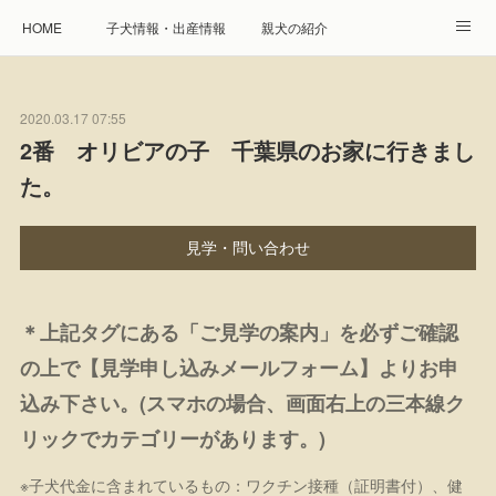
HOME
子犬情報・出産情報
親犬の紹介
見学申し込み・お問合せ
生命保障とサービス
2020.03.17 07:55
遺伝疾患への取り組み
Instagram
アクセス
2番 オリビアの子 千葉県のお家に行きまし
た。
プレジール親睦会
特定商取引に基づく表記
個人情報の取扱について
見学・問い合わせ
＊上記タグにある「ご見学の案内」を必ずご確認
の上で【見学申し込みメールフォーム】よりお申
込み下さい。(スマホの場合、画面右上の三本線ク
リックでカテゴリーがあります。)
※子犬代金に含まれているもの：ワクチン接種（証明書付）、健