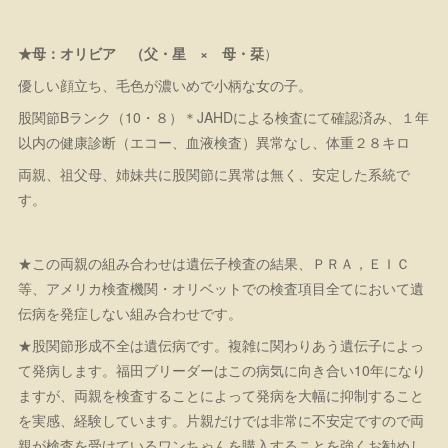
★母：オリビア （父・星 × 母・栞
）
優しい顔立ち、毛色が濃いめで小柄な女の子。
股関節Bランク（10・８）＊JAHDによる検査にて確認済み、１年
以内の健康診断（エコー、血液検査）異常なし、体重２８キロ
両親、祖父母、姉妹共に股関節に異常は無く、安定した系統で
す。
★この両親の組み合わせは遺伝子検査の結果、ＰＲＡ，ＥＩＣ
等、アメリカ検査機関・オリベットでの検査項目全てにおいて遺
伝病を発症しない組み合わせです。
★股関節形成不全は遺伝病です。複雑に関わりあう遺伝子によっ
て発病します。福田ブリーダーはこの病気に向き合い10年になり
ますが、両親を検査することによって発病を大幅に抑制すること
を実感、経験しています。片親だけでは非常に不安定ですので両
親が検査を受けているワンちゃんを購入することを強くお勧めし