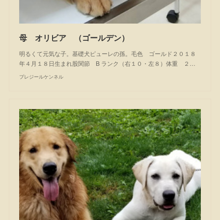
母 オリビア （ゴールデン）
明るくて元気な子。基礎犬ピューレの孫。毛色 ゴールド２０１８
年４月１８日生まれ股関節 B ランク（右１０・左８）体重 ２…
プレジールケンネル