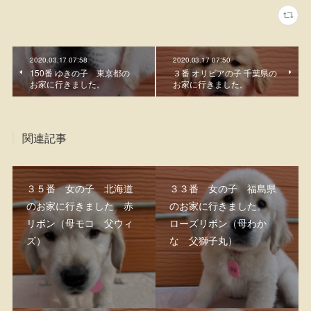
2020.03.17 07:58
2020.03.17 07:50
150番 ゆきの子 東京都の
３番 オリビアの子 千葉県の
お家に行きました。
お家に行きました。
関連記事
３５番 女の子 北海道
３３番 女の子 福島県
のお家に行きました 赤
のお家に行きました。
リボン（母モコ 父ウィ
ローズリボン（母わか
ズ）
な 父獅子丸）