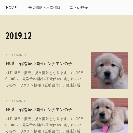
HOME
子犬情報・出産情報
親犬の紹介
見学申し込み・お問合せ
生命保障とサービス
2019
.
12
遺伝疾患への取り組み
Instagram
アクセス
プレジール親睦会
特定商取引に基づく表記
2019.12.24 07:51
146番（価格363,000円）シナモンの子
個人情報の取扱について
※1月18日～販売、見学開始となります。※1月6日
0：00～ 見学予約開始※子犬代金に含まれてい
るもの：ワクチン接種（証明書付）、健康診断…
2019.12.24 07:50
145番（価格363,000円）シナモンの子
※1月18日～販売、見学開始となります。※1月6日
0：00～ 見学予約開始※子犬代金に含まれてい
るもの：ワクチン接種（証明書付）、健康診断…