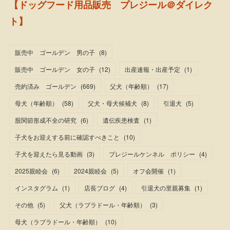
【ドッグフード用品販売 プレジール＠ダイレク
ト】
販売中 ゴールデン 男の子
(
8
)
販売中 ゴールデン 女の子
(
12
)
出産速報・出産予定
(
1
)
売約済み ゴールデン
(
669
)
父犬（年齢順）
(
17
)
母犬（年齢順）
(
58
)
父犬・母犬候補犬
(
8
)
引退犬
(
5
)
股関節形成不全の研究
(
6
)
遺伝疾患検査
(
1
)
子犬をお迎えする前に確認すべきこと
(
10
)
子犬を迎えたら見る動画
(
3
)
プレジールケンネル ポリシー
(
4
)
2025親睦会
(
6
)
2024親睦会
(
5
)
オフ会開催
(
1
)
インスタグラム
(
1
)
店長ブログ
(
4
)
引退犬の里親募集
(
1
)
その他
(
5
)
父犬（ラブラドール・年齢順）
(
3
)
母犬（ラブラドール・年齢順）
(
10
)