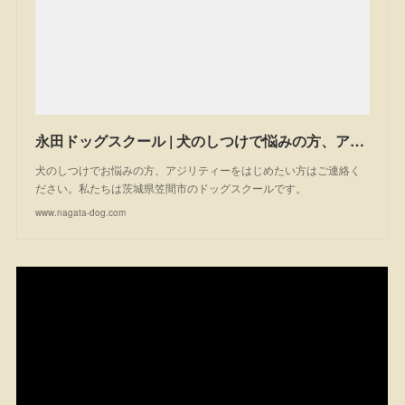
永田ドッグスクール | 犬のしつけで悩みの方、アジリティーを始めたい方は一度ご相談ください。私たちは茨城県笠間市のドッグスクールです。
犬のしつけでお悩みの方、アジリティーをはじめたい方はご連絡く
ださい。私たちは茨城県笠間市のドッグスクールです。
www.nagata-dog.com