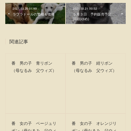
2021.03.25 01:49
2021.03.21 00:52
ラブラドールの繁殖＆価格
５月３日 予約販売予定
詳細(ゆめ)
関連記事
番 男の子 青リボン
番 男の子 紺リボン
（母なるみ 父ウィズ）
（母なるみ 父ウィズ）
番 女の子 ベージュリ
番 女の子 オレンジリ
ボン（母なるみ 父ウィ
ボン（母なるみ 父ウィ