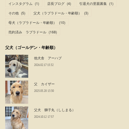
インスタグラム
(
1
)
店長ブログ
(
4
)
引退犬の里親募集
(
1
)
その他
(
5
)
父犬（ラブラドール・年齢順）
(
3
)
母犬（ラブラドール・年齢順）
(
10
)
売約済み ラブラドール
(
168
)
父犬（ゴールデン・年齢順）
他犬舎 アーハブ
2026.02.17 15:32
父 カイザー
2025.05.28 13:30
父犬 獅子丸（ししまる）
2024.10.12 17:57