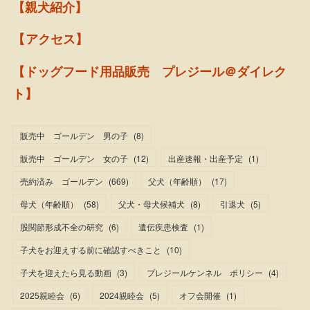
【親犬紹介】
【アクセス】
【ドッグフード用品販売 プレジール＠ダイレク
ト】
販売中 ゴールデン 男の子
(
8
)
販売中 ゴールデン 女の子
(
12
)
出産速報・出産予定
(
1
)
売約済み ゴールデン
(
669
)
父犬（年齢順）
(
17
)
母犬（年齢順）
(
58
)
父犬・母犬候補犬
(
8
)
引退犬
(
5
)
股関節形成不全の研究
(
6
)
遺伝疾患検査
(
1
)
子犬をお迎えする前に確認すべきこと
(
10
)
子犬を迎えたら見る動画
(
3
)
プレジールケンネル ポリシー
(
4
)
2025親睦会
(
6
)
2024親睦会
(
5
)
オフ会開催
(
1
)