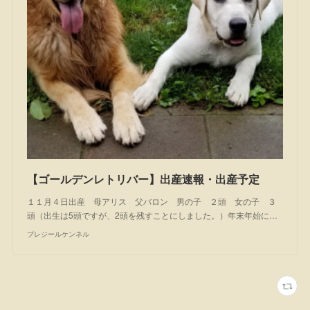
【ゴールデンレトリバー】出産速報・出産予定
１１月４日出産 母アリス 父バロン 男の子 ２頭 女の子 ３
頭（出生は5頭ですが、2頭を残すことにしました。）年末年始に…
プレジールケンネル