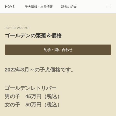
HOME
子犬情報・出産情報
親犬の紹介
見学申し込み・お問合せ
生命保障とサービス
2021.03.25 01:40
遺伝疾患への取り組み
Instagram
アクセス
ゴールデンの繁殖＆価格
プレジール親睦会
特定商取引に基づく表記
見学・問い合わせ
個人情報の取扱について
2022年3月～の子犬価格です。
ゴールデンレトリバー
男の子 45万円（税込）
女の子 50万円（税込）