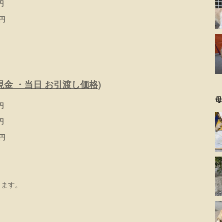
円
円
金 ・当日 お引渡し価格)
母
円
円
円
ります。