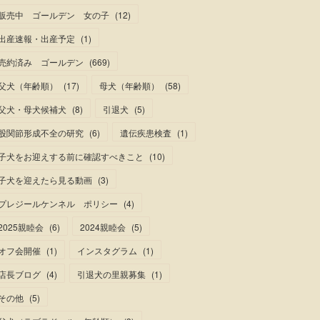
販売中 ゴールデン 女の子
(
12
)
出産速報・出産予定
(
1
)
売約済み ゴールデン
(
669
)
父犬（年齢順）
(
17
)
母犬（年齢順）
(
58
)
父犬・母犬候補犬
(
8
)
引退犬
(
5
)
股関節形成不全の研究
(
6
)
遺伝疾患検査
(
1
)
子犬をお迎えする前に確認すべきこと
(
10
)
子犬を迎えたら見る動画
(
3
)
プレジールケンネル ポリシー
(
4
)
2025親睦会
(
6
)
2024親睦会
(
5
)
オフ会開催
(
1
)
インスタグラム
(
1
)
店長ブログ
(
4
)
引退犬の里親募集
(
1
)
その他
(
5
)