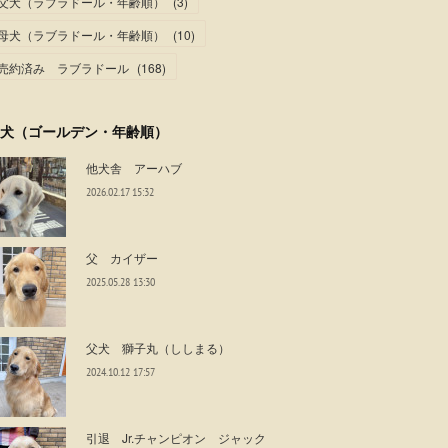
父犬（ラブラドール・年齢順）
(
3
)
母犬（ラブラドール・年齢順）
(
10
)
売約済み ラブラドール
(
168
)
犬（ゴールデン・年齢順）
他犬舎 アーハブ
2026.02.17 15:32
父 カイザー
2025.05.28 13:30
父犬 獅子丸（ししまる）
2024.10.12 17:57
引退 Jr.チャンピオン ジャック