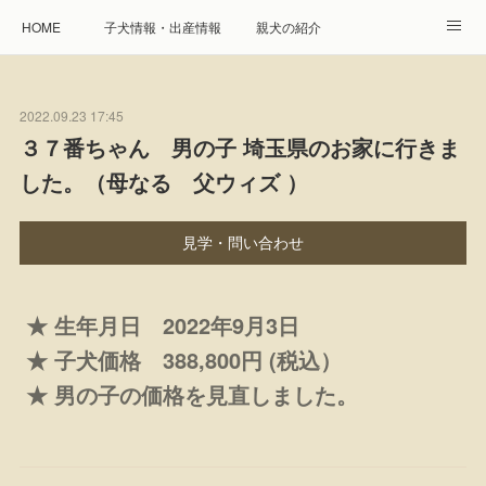
HOME
子犬情報・出産情報
親犬の紹介
見学申し込み・お問合せ
生命保障とサービス
2022.09.23 17:45
遺伝疾患への取り組み
Instagram
アクセス
３７番ちゃん 男の子 埼玉県のお家に行きま
した。（母なる 父ウィズ ）
プレジール親睦会
特定商取引に基づく表記
個人情報の取扱について
見学・問い合わせ
★ 生年月日 2022年9月3日
★ 子犬価格 388,800円 (税込）
★ 男の子の価格を見直しました。