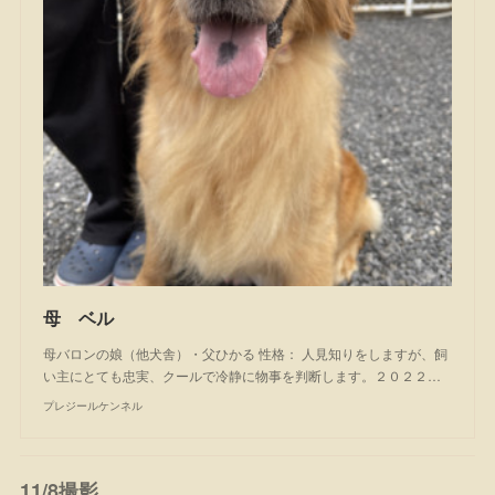
母 ベル
母バロンの娘（他犬舎）・父ひかる 性格： 人見知りをしますが、飼
い主にとても忠実、クールで冷静に物事を判断します。２０２２…
プレジールケンネル
11/8撮影