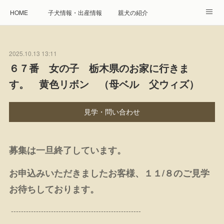
HOME
子犬情報・出産情報
親犬の紹介
見学申し込み・お問合せ
生命保障とサービス
2025.10.13 13:11
遺伝疾患への取り組み
Instagram
アクセス
６７番 女の子 栃木県のお家に行きま
す。 黄色リボン （母ベル 父ウィズ）
プレジール親睦会
特定商取引に基づく表記
個人情報の取扱について
見学・問い合わせ
募集は一旦終了しています。
お申込みいただきましたお客様、１１/８のご見学
お待ちしております。
----------------------------------------------------