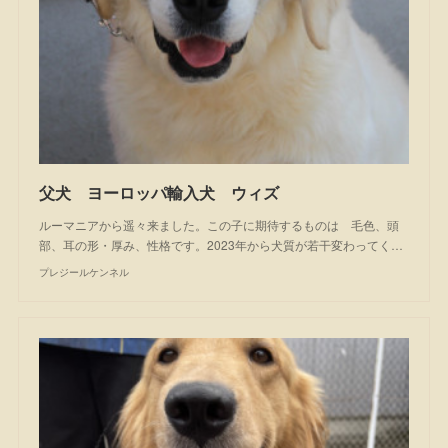
父犬 ヨーロッパ輸入犬 ウィズ
ルーマニアから遥々来ました。この子に期待するものは 毛色、頭
部、耳の形・厚み、性格です。2023年から犬質が若干変わってく…
プレジールケンネル