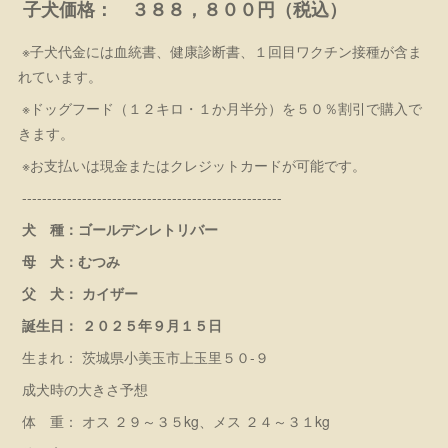
子犬価格： ３８８，８００円（税込）
※子犬代金には血統書、健康診断書、１回目ワクチン接種が含ま
れています。
※ドッグフード（１２キロ・１か月半分）を５０％割引で購入で
きます。
※お支払いは現金またはクレジットカードが可能です。
----------------------------------------------------
犬 種：ゴールデンレトリバー
母 犬：むつみ
父 犬： カイザー
誕生日： ２０２５年９月１５日
生まれ： 茨城県小美玉市上玉里５０-９
成犬時の大きさ予想
体 重： オス ２９～３５kg、メス ２４～３１kg