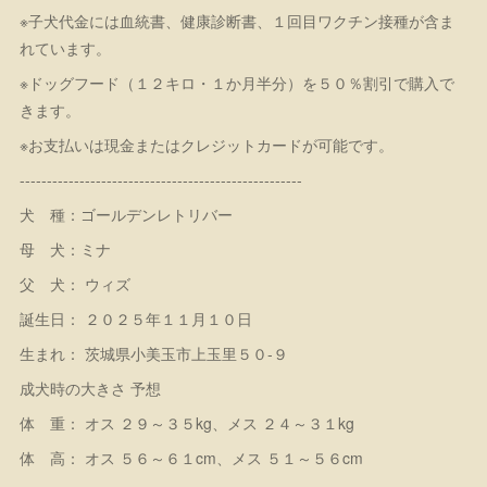
※子犬代金には血統書、健康診断書、１回目ワクチン接種が含ま
れています。
※ドッグフード（１２キロ・１か月半分）を５０％割引で購入で
きます。
※お支払いは現金またはクレジットカードが可能です。
----------------------------------------------------
犬 種：ゴールデンレトリバー
母 犬：ミナ
父 犬： ウィズ
誕生日： ２０２５年１１月１０日
生まれ： 茨城県小美玉市上玉里５０-９
成犬時の大きさ 予想
体 重： オス ２９～３５kg、メス ２４～３１kg
体 高： オス ５６～６１cm、メス ５１～５６cm