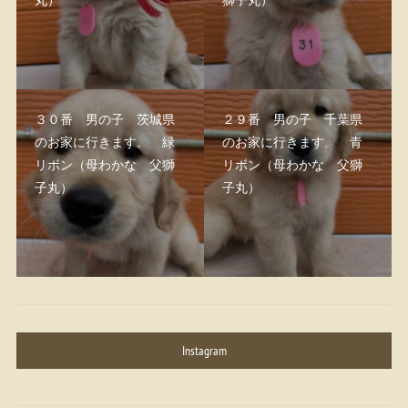
３０番 男の子 茨城県
２９番 男の子 千葉県
のお家に行きます。 緑
のお家に行きます。 青
リボン（母わかな 父獅
リボン（母わかな 父獅
子丸）
子丸）
Instagram