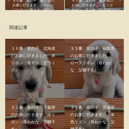
９５番 女の子 東京都の
９３番 女の子 栃木県の
お家に行きます。 オレン
お家に行きます。 ピンク
ジリボン（母ミナ 父ウ…
リボン（母ミナ 父ウィ…
関連記事
３５番 女の子 北海道
３３番 女の子 福島県
のお家に行きました 赤
のお家に行きました。
リボン（母モコ 父ウィ
ローズリボン（母わか
ズ）
な 父獅子丸）
３２番 女の子 千葉県
３１番 女の子 茨城県
のお家に行きます 赤リ
のお家に行きます。 水
ボン（母わかな 父獅子
色リボン（母わかな 父
丸）
獅子丸）