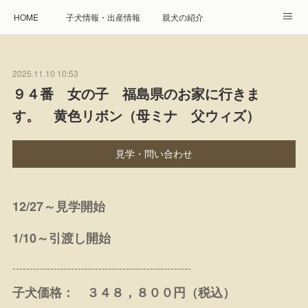
HOME
子犬情報・出産情報
親犬の紹介
見学申し込み・お問合せ
生命保障とサービス
2025.11.10 10:53
遺伝疾患への取り組み
Instagram
アクセス
９４番 女の子 福島県のお家に行きま
す。 黄色リボン（母ミナ 父ウィズ）
プレジール親睦会
特定商取引に基づく表記
個人情報の取扱について
見学・問い合わせ
12/27～見学開始
1/10～引渡し開始
----------------------------------------------------
子犬価格： ３４８，８００円（税込）