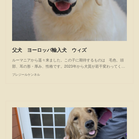
父犬 ヨーロッパ輸入犬 ウィズ
ルーマニアから遥々来ました。この子に期待するものは 毛色、頭
部、耳の形・厚み、性格です。2023年から犬質が若干変わってく…
プレジールケンネル