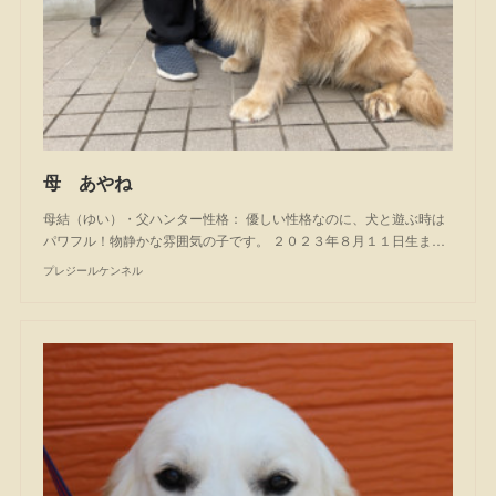
母 あやね
母結（ゆい）・父ハンター性格： 優しい性格なのに、犬と遊ぶ時は
パワフル！物静かな雰囲気の子です。 ２０２３年８月１１日生ま…
プレジールケンネル