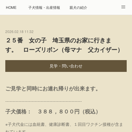
HOME
子犬情報・出産情報
親犬の紹介
見学申し込み・お問合せ
生命保障とサービス
2026.02.18 11:32
遺伝疾患への取り組み
Instagram
アクセス
２５番 女の子 埼玉県のお家に行きま
す。 ローズリボン（母マナ 父カイザー）
プレジール親睦会
特定商取引に基づく表記
個人情報の取扱について
見学・問い合わせ
ご見学と同時にお連れ帰りが出来ます。
----------------------------------------------------
子犬価格： ３８８，８００円（税込）
※子犬代金には血統書、健康診断書、１回目ワクチン接種が含ま
れています。