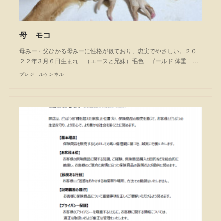
母 モコ
母みー・父ひかる母みーに性格が似ており、忠実でやさしい。２０
２２年３月６日生まれ （エースと兄妹）毛色 ゴールド 体重 …
プレジールケンネル