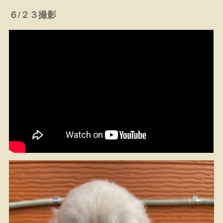
６/２３撮影