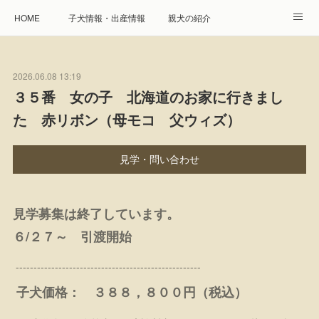
HOME
子犬情報・出産情報
親犬の紹介
見学申し込み・お問合せ
生命保障とサービス
2026.06.08 13:19
遺伝疾患への取り組み
Instagram
アクセス
３５番 女の子 北海道のお家に行きまし
た 赤リボン（母モコ 父ウィズ）
プレジール親睦会
特定商取引に基づく表記
個人情報の取扱について
見学・問い合わせ
見学募集は終了しています。
６/２７～ 引渡開始
----------------------------------------------------
子犬価格： ３８８，８００円（税込）