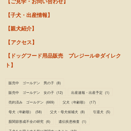
【ご見学・お問い合わせ】
【子犬・出産情報】
【親犬紹介】
【アクセス】
【ドッグフード用品販売 プレジール＠ダイレク
ト】
販売中 ゴールデン 男の子
(
8
)
販売中 ゴールデン 女の子
(
12
)
出産速報・出産予定
(
1
)
売約済み ゴールデン
(
669
)
父犬（年齢順）
(
17
)
母犬（年齢順）
(
58
)
父犬・母犬候補犬
(
8
)
引退犬
(
5
)
股関節形成不全の研究
(
6
)
遺伝疾患検査
(
1
)
子犬をお迎えする前に確認すべきこと
(
10
)