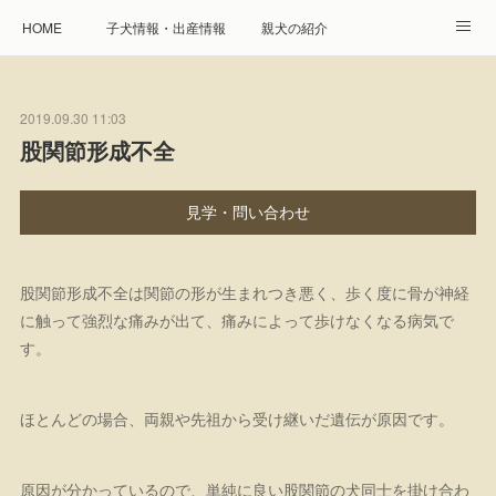
HOME
子犬情報・出産情報
親犬の紹介
見学申し込み・お問合せ
生命保障とサービス
2019.09.30 11:03
遺伝疾患への取り組み
Instagram
アクセス
股関節形成不全
プレジール親睦会
特定商取引に基づく表記
見学・問い合わせ
個人情報の取扱について
股関節形成不全は関節の形が生まれつき悪く、歩く度に骨が神経
に触って強烈な痛みが出て、痛みによって歩けなくなる病気で
す。
ほとんどの場合、両親や先祖から受け継いだ遺伝が原因です。
原因が分かっているので、単純に良い股関節の犬同士を掛け合わ