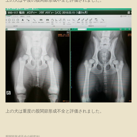
上の犬は重度の股関節形成不全と評価されました。
股関節形成不全の研究
(
6
)