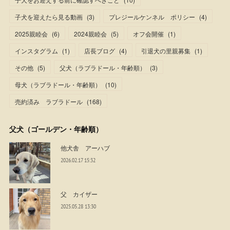
子犬を迎えたら見る動画
(
3
)
プレジールケンネル ポリシー
(
4
)
2025親睦会
(
6
)
2024親睦会
(
5
)
オフ会開催
(
1
)
インスタグラム
(
1
)
店長ブログ
(
4
)
引退犬の里親募集
(
1
)
その他
(
5
)
父犬（ラブラドール・年齢順）
(
3
)
母犬（ラブラドール・年齢順）
(
10
)
売約済み ラブラドール
(
168
)
父犬（ゴールデン・年齢順）
他犬舎 アーハブ
2026.02.17 15:32
父 カイザー
2025.05.28 13:30