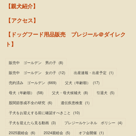
【親犬紹介】
【アクセス】
【ドッグフード用品販売 プレジール＠ダイレク
ト】
販売中 ゴールデン 男の子
(
8
)
販売中 ゴールデン 女の子
(
12
)
出産速報・出産予定
(
1
)
売約済み ゴールデン
(
669
)
父犬（年齢順）
(
17
)
母犬（年齢順）
(
58
)
父犬・母犬候補犬
(
8
)
引退犬
(
5
)
股関節形成不全の研究
(
6
)
遺伝疾患検査
(
1
)
子犬をお迎えする前に確認すべきこと
(
10
)
子犬を迎えたら見る動画
(
3
)
プレジールケンネル ポリシー
(
4
)
2025親睦会
(
6
)
2024親睦会
(
5
)
オフ会開催
(
1
)