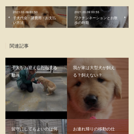
2021.03.09 01:50
2021.03.09 00:55
子犬代金・諸費用・お支払
ワクチンネーションとお散
い方法
歩の時期
関連記事
子犬をお迎えしたら見る
我が家は大型犬が飼え
動画
る？飼えない？
留守にしてもよいのは何
お連れ帰りの移動の仕