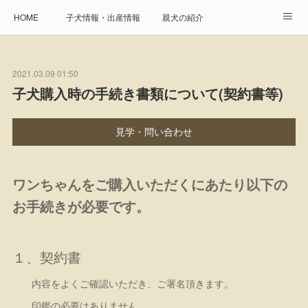
HOME
子犬情報・出産情報
親犬の紹介
見学申し込み・お問合せ
生命保障とサービス
2021.03.09 01:50
遺伝疾患への取り組み
Instagram
アクセス
子犬購入時の手続き書類について(契約書等)
プレジール親睦会
特定商取引に基づく表記
見学・問い合わせ
個人情報の取扱について
ワンちゃんをご購入いただくにあたり以下の
お手続きが必要です。
１、契約書
内容をよくご確認いただき、ご署名頂きます。
印鑑の必要はありません。