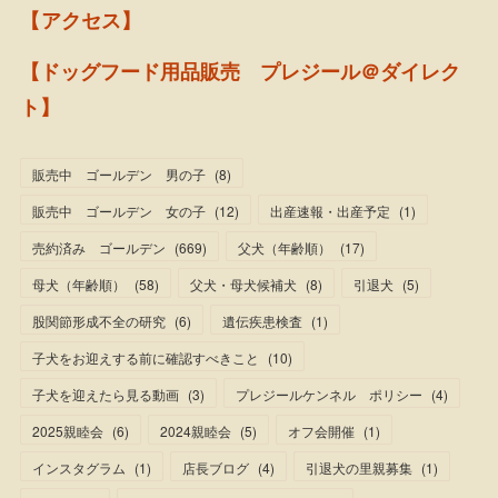
【アクセス】
【ドッグフード用品販売 プレジール＠ダイレク
ト】
販売中 ゴールデン 男の子
(
8
)
販売中 ゴールデン 女の子
(
12
)
出産速報・出産予定
(
1
)
売約済み ゴールデン
(
669
)
父犬（年齢順）
(
17
)
母犬（年齢順）
(
58
)
父犬・母犬候補犬
(
8
)
引退犬
(
5
)
股関節形成不全の研究
(
6
)
遺伝疾患検査
(
1
)
子犬をお迎えする前に確認すべきこと
(
10
)
子犬を迎えたら見る動画
(
3
)
プレジールケンネル ポリシー
(
4
)
2025親睦会
(
6
)
2024親睦会
(
5
)
オフ会開催
(
1
)
インスタグラム
(
1
)
店長ブログ
(
4
)
引退犬の里親募集
(
1
)