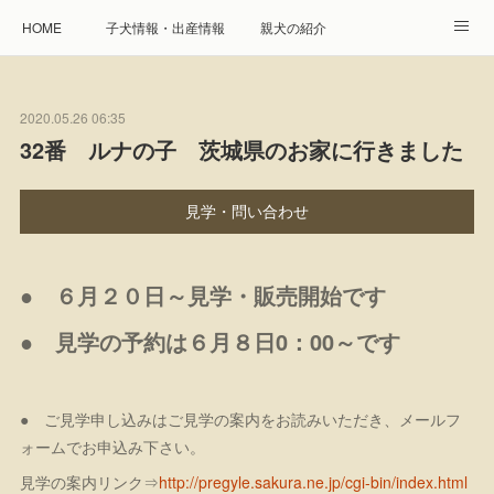
HOME
子犬情報・出産情報
親犬の紹介
見学申し込み・お問合せ
生命保障とサービス
2020.05.26 06:35
遺伝疾患への取り組み
Instagram
アクセス
32番 ルナの子 茨城県のお家に行きました
プレジール親睦会
特定商取引に基づく表記
見学・問い合わせ
個人情報の取扱について
● ６月２０日～見学・販売開始です
● 見学の予約は６月８日0：00～です
● ご見学申し込みはご見学の案内をお読みいただき、メールフ
ォームでお申込み下さい。
見学の案内リンク⇒
http://pregyle.sakura.ne.jp/cgi-bin/index.html