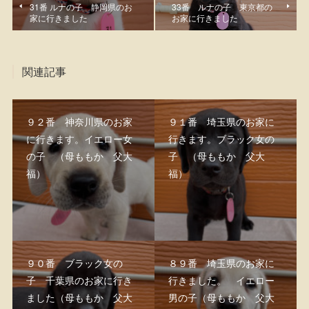
31番 ルナの子 静岡県のお
33番 ルナの子 東京都の
家に行きました
お家に行きました
関連記事
９２番 神奈川県のお家
９１番 埼玉県のお家に
に行きます。イエロー女
行きます。ブラック女の
の子 （母ももか 父大
子 （母ももか 父大
福）
福）
９０番 ブラック女の
８９番 埼玉県のお家に
子 千葉県のお家に行き
行きました。 イエロー
ました（母ももか 父大
男の子（母ももか 父大