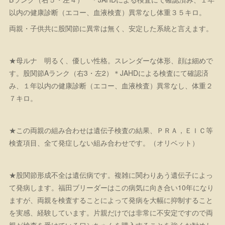
以内の健康診断（エコー、血液検査）異常なし体重３５キロ。
両親・子供共に股関節に異常は無く、安定した系統と言えます。
★母ルナ 明るく、優しい性格。スレンダーな体形、顔は細めで
す。股関節Aランク（右3・左2）＊JAHDによる検査にて確認済
み、１年以内の健康診断（エコー、血液検査）異常なし、体重２
７キロ。
★この両親の組み合わせは遺伝子検査の結果、ＰＲＡ，ＥＩＣ等
検査項目、全て発症しない組み合わせです。（オリベット）
★股関節形成不全は遺伝病です。複雑に関わりあう遺伝子によっ
て発病します。福田ブリーダーはこの病気に向き合い10年になり
ますが、両親を検査することによって発病を大幅に抑制すること
を実感、経験しています。片親だけでは非常に不安定ですので両
親が検査を受けているワンちゃんを購入することを強くお勧めし