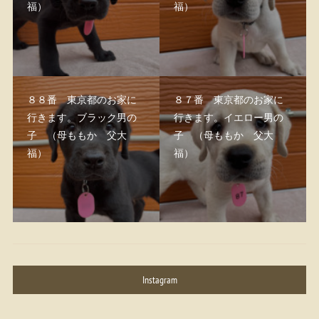
福）
福）
８８番 東京都のお家に
８７番 東京都のお家に
行きます。ブラック男の
行きます。イエロー男の
子 （母ももか 父大
子 （母ももか 父大
福）
福）
Instagram