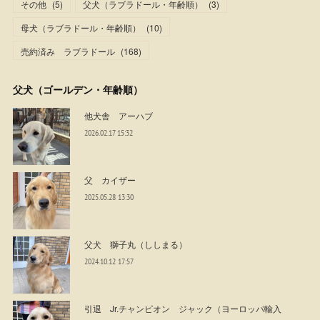
その他
(
5
)
父犬（ラブラドール・年齢順）
(
3
)
母犬（ラブラドール・年齢順）
(
10
)
売約済み ラブラドール
(
168
)
父犬（ゴールデン・年齢順）
他犬舎 アーハブ
2026.02.17 15:32
父 カイザー
2025.05.28 13:30
父犬 獅子丸（ししまる）
2024.10.12 17:57
引退 Jr.チャンピオン ジャック（ヨーロッパ輸入