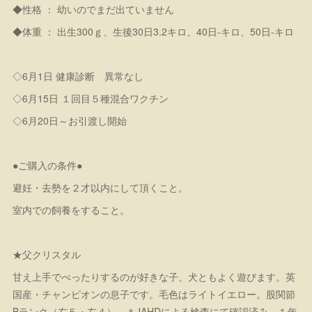
◆性格 ： 幼いのでまだ出ていません
◆体重 ： 出生300ｇ、生後30日3.2キロ、40日-キロ、50日-キロ
◇6月1日 健康診断 異常なし
◇6月15日 １回目５種混合ワクチン
◇6月20日～お引渡し開始
●ご購入の条件●
避妊・去勢を２才以内にして頂くこと。
室内での飼養をすること。
★父クリスタル
甘え上手でべったりするのが好きな子、犬ともよく遊びます。英
国産・チャンピオンの息子です。毛色はライトイエロー。股関節
Bランク（右５・左４） ＊JAHDによる検査にて確認済み、１年