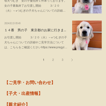
母犬つむぎ 女の子優先枠１件承っております。
女の子募集終了お引渡し開始 ３/ ２０
（火）～※つむぎの子犬ちゃんについての詳細…
2024.02.15 05:45
１４番 男の子 東京都のお家に行きま…
お引渡し開始 ３/ ２０（火）～※つむぎの子
犬ちゃんについての詳細やご見学方法について
は、こちらをご確認くださいhttps://www.pregyl…
1
2
3
【ご見学・お問い合わせ】
【子犬・出産情報】
【親犬紹介】