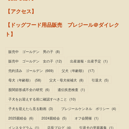
【アクセス】
【ドッグフード用品販売 プレジール＠ダイレク
ト】
販売中 ゴールデン 男の子
(
8
)
販売中 ゴールデン 女の子
(
12
)
出産速報・出産予定
(
1
)
売約済み ゴールデン
(
669
)
父犬（年齢順）
(
17
)
母犬（年齢順）
(
58
)
父犬・母犬候補犬
(
8
)
引退犬
(
5
)
股関節形成不全の研究
(
6
)
遺伝疾患検査
(
1
)
子犬をお迎えする前に確認すべきこと
(
10
)
子犬を迎えたら見る動画
(
3
)
プレジールケンネル ポリシー
(
4
)
2025親睦会
(
6
)
2024親睦会
(
5
)
オフ会開催
(
1
)
インスタグラム
(
1
)
店長ブログ
(
4
)
引退犬の里親募集
(
1
)