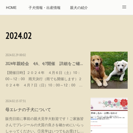
HOME
子犬情報・出産情報
親犬の紹介
見学申し込み・お問合せ
生命保障とサービス
2024
.
02
遺伝疾患への取り組み
Instagram
アクセス
プレジール親睦会
特定商取引に基づく表記
2024.02.29 00:02
2024年親睦会 4/6、4/7開催 詳細をご確…
個人情報の取扱について
【開催日時】２０２４年 ４月６日（土）10：
00～12：00 雨天決行（雨でも開催します）２
０２４年 ４月７日（日）10：00～12：00 …
2024.02.15 07:51
母エレナの子犬について
販売日前に事前の親犬見学大歓迎です！ご家族皆
さんでプレジールの犬質の良さを確かめにいらっ
しゃってください。①見学はいつでもお受けし…