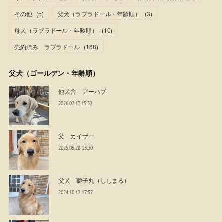
その他
(
5
)
父犬（ラブラドール・年齢順）
(
3
)
母犬（ラブラドール・年齢順）
(
10
)
売約済み ラブラドール
(
168
)
父犬（ゴールデン・年齢順）
他犬舎 アーハブ
2026.02.17 15:32
父 カイザー
2025.05.28 13:30
父犬 獅子丸（ししまる）
2024.10.12 17:57