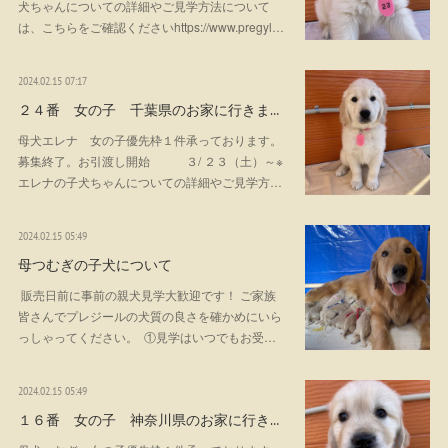
犬ちゃんについての詳細やご見学方法について
は、こちらをご確認くださいhttps://www.pregyl…
2024.02.15 07:17
２４番 女の子 千葉県のお家に行きま…
母犬エレナ 女の子優先枠１件承っております。
募集終了。お引渡し開始 ３/ ２３（土）～※
エレナの子犬ちゃんについての詳細やご見学方…
2024.02.15 05:49
母つむぎの子犬について
販売日前に事前の親犬見学大歓迎です！ ご家族
皆さんでプレジールの犬質の良さを確かめにいら
っしゃってください。 ①見学はいつでもお受…
2024.02.15 05:49
１６番 女の子 神奈川県のお家に行き…