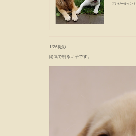
プレジールケンネ
1/26撮影
陽気で明るい子です。