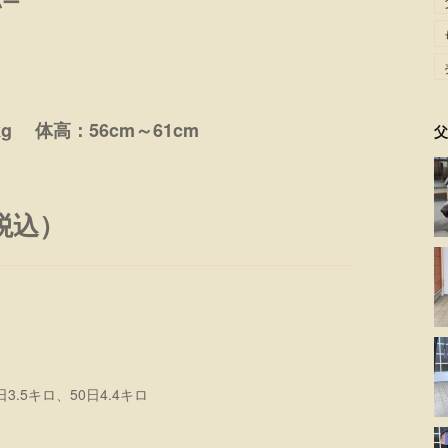
バー
g 体高：56cm～61cm
父
（税込）
3.5キロ、50日4.4キロ