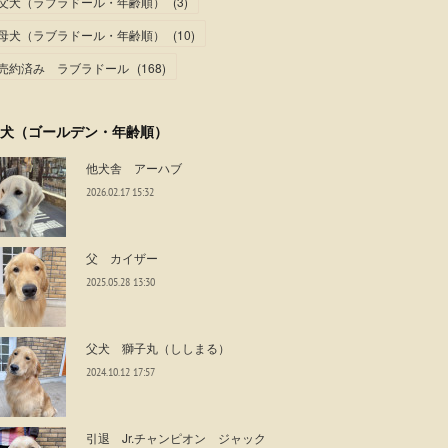
父犬（ラブラドール・年齢順）
(
3
)
母犬（ラブラドール・年齢順）
(
10
)
売約済み ラブラドール
(
168
)
犬（ゴールデン・年齢順）
他犬舎 アーハブ
2026.02.17 15:32
父 カイザー
2025.05.28 13:30
父犬 獅子丸（ししまる）
2024.10.12 17:57
引退 Jr.チャンピオン ジャック