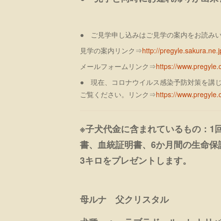
● ご見学申し込みはご見学の案内をお読み
見学の案内リンク⇒
http://pregyle.sakura.ne.j
メールフォームリンク⇒
https://www.pregyl
● 現在、コロナウイルス感染予防対策を講
ご覧ください。リンク⇒
https://www.pregyl
※子犬代金に含まれているもの：1
書、血統証明書、6か月間の生命保
3キロをプレゼントします。
母ルナ 父クリスタル