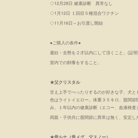
◇12月28日 健康診断 異常なし
◇1月12日 １回目５種混合ワクチン
◇11月16日～お引渡し開始
●ご購入の条件●
避妊・去勢を２才以内にして頂くこと。(証
室内での飼養をすること。
★父クリスタル
甘え上手でべったりするのが好きな子、犬と
色はライトイエロー。体重３５キロ、股関節B
み、１年以内の健康診断（エコー、血液検査
両親・子供共に股関節に異常は無く、安定し
★母ルナ（母メグ 父スノー）