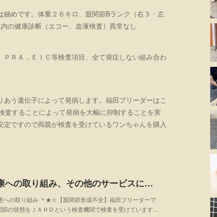
は細めです。体重２６キロ、股関節Bランク（右３・左
以内の健康診断（エコー、血液検査）異常なし
、ＰＲＡ，ＥＩＣ等検査項目、全て発症しない組み合わ
りあう遺伝子によって発病します。福田ブリーダーはこ
を検査することによって発病を大幅に抑制することを実
安定ですので両親が検査を受けているワンちゃんを購入
子犬の健康への取り組み、その他のサービスについて
疾患への取り組み ＊★☆【股関節形成不全】福田ブリーダーで
関節の状態をＪＡＨＤという検査機関で検査を受けています…