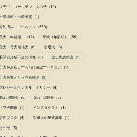
販売中 ゴールデン 女の子
(
12
)
出産速報・出産予定
(
1
)
売約済み ゴールデン
(
669
)
父犬（年齢順）
(
17
)
母犬（年齢順）
(
58
)
父犬・母犬候補犬
(
8
)
引退犬
(
5
)
股関節形成不全の研究
(
6
)
遺伝疾患検査
(
1
)
子犬をお迎えする前に確認すべきこと
(
10
)
子犬を迎えたら見る動画
(
3
)
プレジールケンネル ポリシー
(
4
)
2025親睦会
(
6
)
2024親睦会
(
5
)
オフ会開催
(
1
)
インスタグラム
(
1
)
店長ブログ
(
4
)
引退犬の里親募集
(
1
)
その他
(
5
)